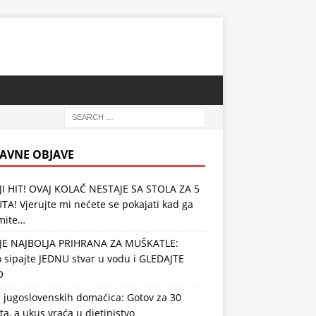
AVNE OBJAVE
JI HIT! OVAJ KOLAČ NESTAJE SA STOLA ZA 5
A! Vjerujte mi nećete se pokajati kad ga
mite…
JE NAJBOLJA PRIHRANA ZA MUŠKATLE:
 sipajte JEDNU stvar u vodu i GLEDAJTE
O
 jugoslovenskih domaćica: Gotov za 30
a, a ukus vraća u djetinjstvo