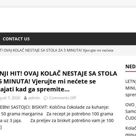
CONTACT US
IT! OVAJ KOLAČ NESTAJE SA STOLA ZA 5 MINUTA! Vjerujte mi nećete
e…
ZDRAVLJE
NED
AJBOLJA PRIHRANA ZA MUŠKATLE: Samo sipajte JEDNU stvar u
NJI HIT! OVAJ KOLAČ NESTAJE SA STOLA
5 MINUTA! Vjerujte mi nećete se
LETN
DRAVLJE
ajati kad ga spremite…
MINUT
goslovenskih domaćica: Gotov za 30 minuta, a ukus vraća u
spre
ust 7, 2026
admin
Comments Off
OVO 
BNI SASTOJCI: BISKVIT: Količina čokolade za kuhanje:
Samo
ZA NAJBOLJU DOMAĆU TURŠIJU: Bez ovoga vam neće uspjeti!
 50 grama margarina Za recept je potrebno 100 grama
ČUD
a uz 3 jaja. Za preljev za biskvit potrebno vam je 100
]
Kolač
neće otkriti ovu tajnu: Ovako se pravi zimnica koja traje 5 godina, a
minut