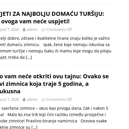
JETI ZA NAJBOLJU DOMAĆU TURŠIJU:
 ovoga vam neće uspjeti!
ust 7, 2026
admin
Comments Off
telji dobre, zdrave i kvalitetne hrane znaju koliko je važno
iti domaću zimnicu. Ipak, žene koje nemaju iskustva sa
emom turšije i nemaju baku ili mamu koje mogu da pitaju
vjet, treba da
[…]
o vam neće otkriti ovu tajnu: Ovako se
vi zimnica koja traje 5 godina, a
ukusna
ust 7, 2026
admin
Comments Off
 savršene zimnice – okus kao prvoga dana, čak i nakon 5
a! Malo ko zna trik koji čini razliku između prosječne i
ske zimnice! Pravilno biranje namirnica Osnova svake
tetne zimnice su
[…]