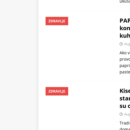
ukusa
PAP
ZDRAVLJE
kon
kuh
Aug
Ako v
provo
papri
paste
Kis
ZDRAVLJE
sta
su 
Aug
Tradi
domać