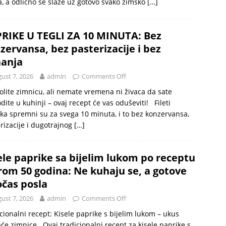
, a odlično se slaže uz gotovo svako zimsko
[…]
RIKE U TEGLI ZA 10 MINUTA: Bez
zervansa, bez pasterizacije i bez
anja
ust 7, 2026
admin
Comments Off
olite zimnicu, ali nemate vremena ni živaca da sate
dite u kuhinji – ovaj recept će vas oduševiti! Fileti
ka spremni su za svega 10 minuta, i to bez konzervansa,
rizacije i dugotrajnog
[…]
ele paprike sa bijelim lukom po receptu
rom 50 godina: Ne kuhaju se, a gotove
očas posla
ust 7, 2026
admin
Comments Off
cionalni recept: Kisele paprike s bijelim lukom – ukus
e zimnice Ovaj tradicionalni recept za kisele paprike s