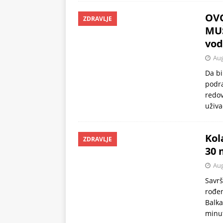
preukusna
ZDRAVLJE
OVO
ZDRAVLJE
MUŠ
vod
Aug
Da bi
podra
redov
uživa
Kol
ZDRAVLJE
30 
Aug
Savrš
rođen
Balka
minut