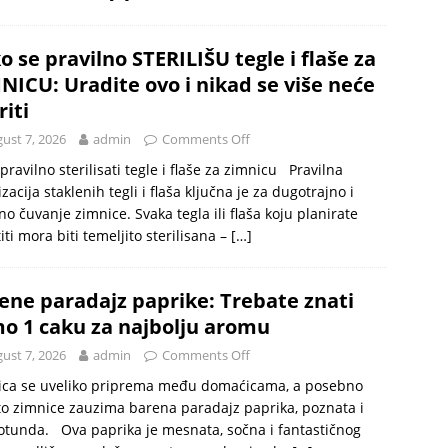
o se pravilno STERILIŠU tegle i flaše za
NICU: Uradite ovo i nikad se više neće
riti
ust 7, 2026
admin
Comments Off
pravilno sterilisati tegle i flaše za zimnicu Pravilna
lizacija staklenih tegli i flaša ključna je za dugotrajno i
no čuvanje zimnice. Svaka tegla ili flaša koju planirate
titi mora biti temeljito sterilisana –
[…]
ene paradajz paprike: Trebate znati
o 1 caku za najbolju aromu
ust 7, 2026
admin
Comments Off
ica se uveliko priprema među domaćicama, a posebno
o zimnice zauzima barena paradajz paprika, poznata i
otunda. Ova paprika je mesnata, sočna i fantastičnog