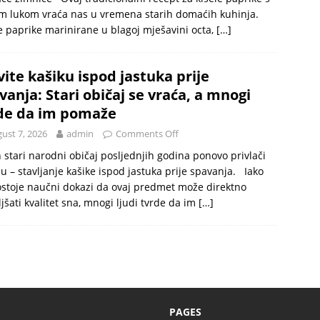
im lukom vraća nas u vremena starih domaćih kuhinja.
 paprike marinirane u blagoj mješavini octa,
[…]
vite kašiku ispod jastuka prije
vanja: Stari običaj se vraća, a mnogi
de da im pomaže
ust 7, 2026
admin
Comments Off
 stari narodni običaj posljednjih godina ponovo privlači
u – stavljanje kašike ispod jastuka prije spavanja. Iako
stoje naučni dokazi da ovaj predmet može direktno
jšati kvalitet sna, mnogi ljudi tvrde da im
[…]
PAGES