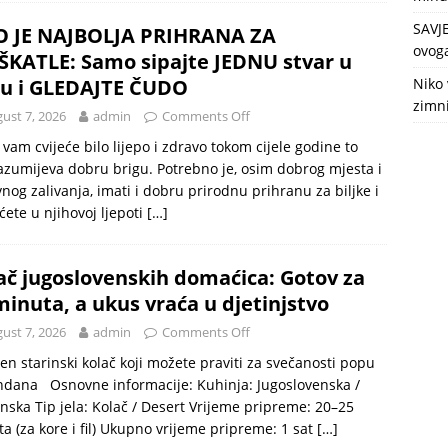
SAVJ
 JE NAJBOLJA PRIHRANA ZA
ovoga
KATLE: Samo sipajte JEDNU stvar u
u i GLEDAJTE ČUDO
Niko 
zimni
ust 7, 2026
admin
Comments Off
 vam cvijeće bilo lijepo i zdravo tokom cijele godine to
zumijeva dobru brigu. Potrebno je, osim dobrog mjesta i
nog zalivanja, imati i dobru prirodnu prihranu za biljke i
ćete u njihovoj ljepoti
[…]
ač jugoslovenskih domaćica: Gotov za
minuta, a ukus vraća u djetinjstvo
ust 7, 2026
admin
Comments Off
en starinski kolač koji možete praviti za svečanosti popu
dana Osnovne informacije: Kuhinja: Jugoslovenska /
nska Tip jela: Kolač / Desert Vrijeme pripreme: 20–25
a (za kore i fil) Ukupno vrijeme pripreme: 1 sat
[…]