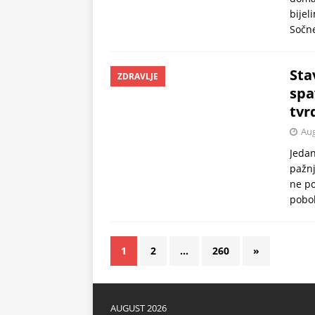
bijel
Sočne
Sta
ZDRAVLJE
spa
tvr
Aug
Jedan
pažnj
ne po
pobol
1
2
…
260
»
AUGUST 2026