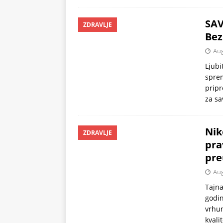
SAV
ZDRAVLJE
Bez
Aug
Ljubi
sprem
pripr
za sa
Nik
ZDRAVLJE
pra
pre
Aug
Tajna
godin
vrhun
kvali