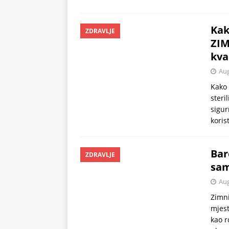
Kak
ZDRAVLJE
ZIM
kva
Aug
Kako 
steri
sigur
koris
Bar
ZDRAVLJE
sam
Aug
Zimn
mjest
kao r