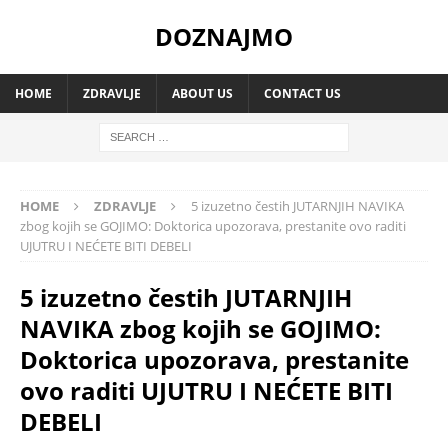
DOZNAJMO
HOME
ZDRAVLJE
ABOUT US
CONTACT US
HOME
ZDRAVLJE
5 izuzetno čestih JUTARNJIH NAVIKA
zbog kojih se GOJIMO: Doktorica upozorava, prestanite ovo raditi
UJUTRU I NEĆETE BITI DEBELI
5 izuzetno čestih JUTARNJIH
NAVIKA zbog kojih se GOJIMO:
Doktorica upozorava, prestanite
ovo raditi UJUTRU I NEĆETE BITI
DEBELI