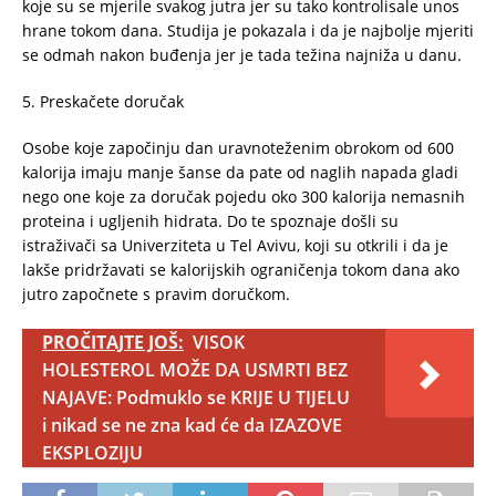
koje su se mjerile svakog jutra jer su tako kontrolisale unos
hrane tokom dana. Studija je pokazala i da je najbolje mjeriti
se odmah nakon buđenja jer je tada težina najniža u danu.
5. Preskačete doručak
Osobe koje započinju dan uravnoteženim obrokom od 600
kalorija imaju manje šanse da pate od naglih napada gladi
nego one koje za doručak pojedu oko 300 kalorija nemasnih
proteina i ugljenih hidrata. Do te spoznaje došli su
istraživači sa Univerziteta u Tel Avivu, koji su otkrili i da je
lakše pridržavati se kalorijskih ograničenja tokom dana ako
jutro započnete s pravim doručkom.
PROČITAJTE JOŠ:
VISOK
HOLESTEROL MOŽE DA USMRTI BEZ
NAJAVE: Podmuklo se KRIJE U TIJELU
i nikad se ne zna kad će da IZAZOVE
EKSPLOZIJU