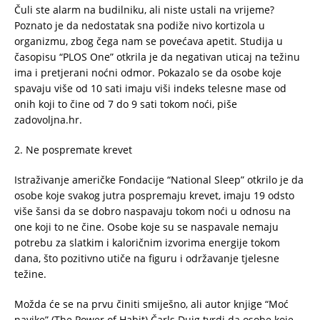
Čuli ste alarm na budilniku, ali niste ustali na vrijeme?
Poznato je da nedostatak sna podiže nivo kortizola u
organizmu, zbog čega nam se povećava apetit. Studija u
časopisu “PLOS One” otkrila je da negativan uticaj na težinu
ima i pretjerani noćni odmor. Pokazalo se da osobe koje
spavaju više od 10 sati imaju viši indeks telesne mase od
onih koji to čine od 7 do 9 sati tokom noći, piše
zadovoljna.hr.
2. Ne pospremate krevet
Istraživanje američke Fondacije “National Sleep” otkrilo je da
osobe koje svakog jutra pospremaju krevet, imaju 19 odsto
više šansi da se dobro naspavaju tokom noći u odnosu na
one koji to ne čine. Osobe koje su se naspavale nemaju
potrebu za slatkim i kaloričnim izvorima energije tokom
dana, što pozitivno utiče na figuru i održavanje tjelesne
težine.
Možda će se na prvu činiti smiješno, ali autor knjige “Moć
navike” (The Power of Habit) Čarls Duig tvrdi da osobe koje