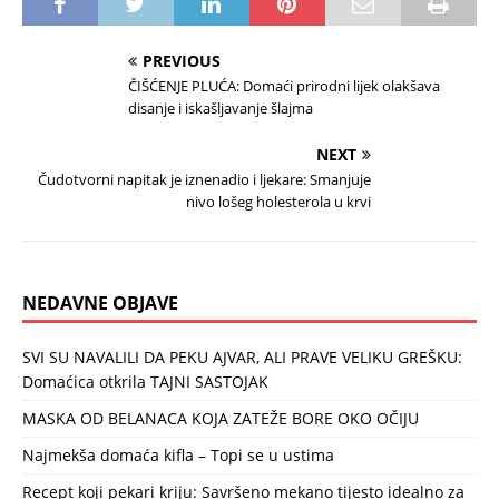
PREVIOUS
ČIŠĆENJE PLUĆA: Domaći prirodni lijek olakšava
disanje i iskašljavanje šlajma
NEXT
Čudotvorni napitak je iznenadio i ljekare: Smanjuje
nivo lošeg holesterola u krvi
NEDAVNE OBJAVE
SVI SU NAVALILI DA PEKU AJVAR, ALI PRAVE VELIKU GREŠKU:
Domaćica otkrila TAJNI SASTOJAK
MASKA OD BELANACA KOJA ZATEŽE BORE OKO OČIJU
Najmekša domaća kifla – Topi se u ustima
Recept koji pekari kriju: Savršeno mekano tijesto idealno za