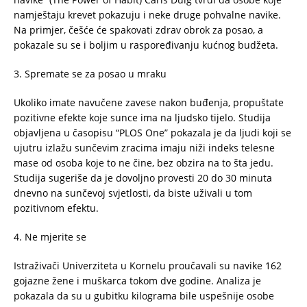
namještaju krevet pokazuju i neke druge pohvalne navike.
Na primjer, češće će spakovati zdrav obrok za posao, a
pokazale su se i boljim u raspoređivanju kućnog budžeta.
3. Spremate se za posao u mraku
Ukoliko imate navučene zavese nakon buđenja, propuštate
pozitivne efekte koje sunce ima na ljudsko tijelo. Studija
objavljena u časopisu “PLOS One” pokazala je da ljudi koji se
ujutru izlažu sunčevim zracima imaju niži indeks telesne
mase od osoba koje to ne čine, bez obzira na to šta jedu.
Studija sugeriše da je dovoljno provesti 20 do 30 minuta
dnevno na sunčevoj svjetlosti, da biste uživali u tom
pozitivnom efektu.
4. Ne mjerite se
Istraživači Univerziteta u Kornelu proučavali su navike 162
gojazne žene i muškarca tokom dve godine. Analiza je
pokazala da su u gubitku kilograma bile uspešnije osobe