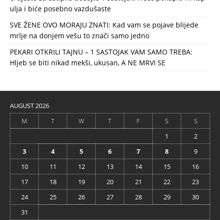
ulja i biće posebno vazdušaste
SVE ŽENE OVO MORAJU ZNATI: Kad vam se pojave blijede
mrlje na donjem vešu to znači samo jedno
PEKARI OTKRILI TAJNU – 1 SASTOJAK VAM SAMO TREBA:
Hljeb se biti nikad mekši, ukusan, A NE MRVI SE
AUGUST 2026
M
T
W
T
F
S
S
1
2
3
4
5
6
7
8
9
10
11
12
13
14
15
16
17
18
19
20
21
22
23
24
25
26
27
28
29
30
31