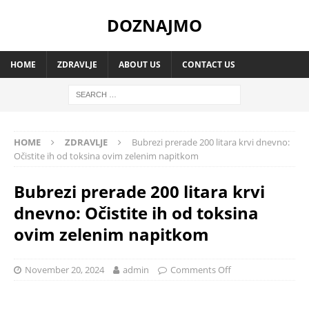
DOZNAJMO
HOME
ZDRAVLJE
ABOUT US
CONTACT US
HOME
ZDRAVLJE
Bubrezi prerade 200 litara krvi dnevno:
Očistite ih od toksina ovim zelenim napitkom
Bubrezi prerade 200 litara krvi
dnevno: Očistite ih od toksina
ovim zelenim napitkom
November 20, 2024
admin
Comments Off