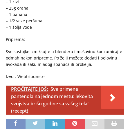
– 1 kivi
– 25g oraha
– 1 banana
– 1/2 veze peršuna
– 1 šolja vode
Priprema:
Sve sastojke izmiksujte u blenderu i mešavinu konzumirajte
odmah nakon pripreme. Po želji možete dodati i polovinu
avokada ili šaku mladog spanaća ili prokelja.
Izvor: Webtribune.rs
PROČITAJTE JOŠ:
Sve primene
pantenola na jednom mestu: lekovita
svojstva brišu godine sa vašeg tela!
(recept)