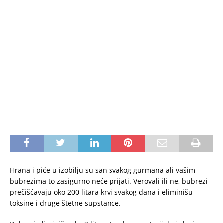
Hrana i piće u izobilju su san svakog gurmana ali vašim
bubrezima to zasigurno neće prijati. Verovali ili ne, bubrezi
prečišćavaju oko 200 litara krvi svakog dana i eliminišu
toksine i druge štetne supstance.