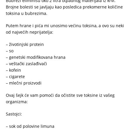
Bubrezi eliminišu oko 2 litra otpadnog materijala iz krvi.
Brojne bolesti se javljaju kao posledica prekomerne količine
toksina u bubrezima.
Putem hrane i pića mi unosimo većinu toksina, a ovo su neki
od najvećih neprijatelja:
– životinjski protein
– so
– genetski modifikovana hrana
– veštački zaslađivači
– kofein
– cigarete
– mlečni proizvodi
Ovaj šejk će vam pomoći da očistite sve toksine iz vašeg
organizma:
Sastojci:
– sok od polovine limuna