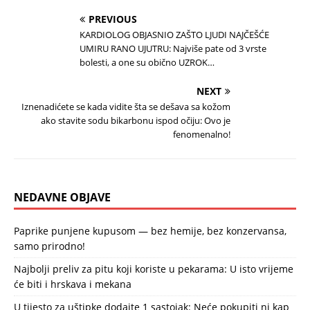
PREVIOUS
KARDIOLOG OBJASNIO ZAŠTO LJUDI NAJČEŠĆE
UMIRU RANO UJUTRU: Najviše pate od 3 vrste
bolesti, a one su obično UZROK…
NEXT
Iznenadićete se kada vidite šta se dešava sa kožom
ako stavite sodu bikarbonu ispod očiju: Ovo je
fenomenalno!
NEDAVNE OBJAVE
Paprike punjene kupusom — bez hemije, bez konzervansa,
samo prirodno!
Najbolji preliv za pitu koji koriste u pekarama: U isto vrijeme
će biti i hrskava i mekana
U tijesto za uštipke dodajte 1 sastojak: Neće pokupiti ni kap