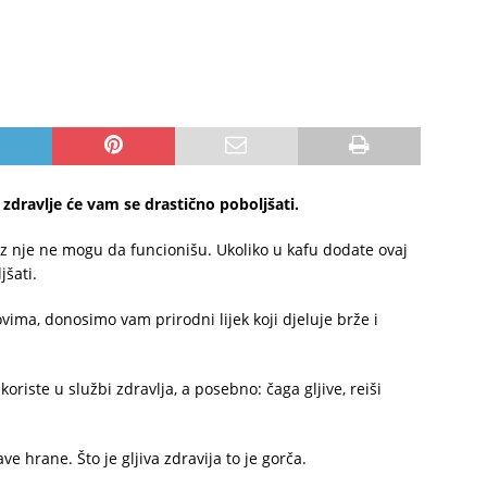
zdravlje će vam se drastično poboljšati.
bez nje ne mogu da funcionišu. Ukoliko u kafu dodate ovaj
jšati.
ovima, donosimo vam prirodni lijek koji djeluje brže i
oriste u službi zdravlja, a posebno: čaga gljive, reiši
e hrane. Što je gljiva zdravija to je gorča.