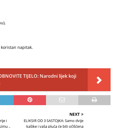
hu),
koristan napitak.
OBNOVITE TIJELO: Narodni lijek koji
)
NEXT
ije i
ELIKSIR OD 3 SASTOJKA: Samo dvije
izmu ..
kašike i vaša pluća će biti očišćena