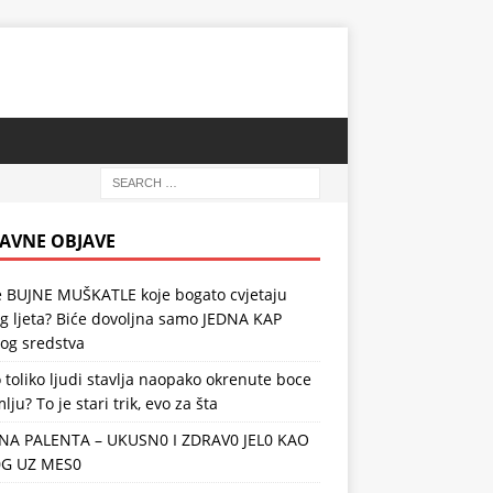
AVNE OBJAVE
te BUJNE MUŠKATLE koje bogato cvjetaju
og ljeta? Biće dovoljna samo JEDNA KAP
nog sredstva
 toliko ljudi stavlja naopako okrenute boce
lju? To je stari trik, evo za šta
NA PALENTA – UKUSN0 I ZDRAV0 JEL0 KAO
0G UZ MES0