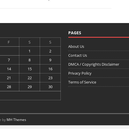
PAGES
F
S
S
About Us
1
2
Contact Us
7
8
9
DMCA / Copyrights Disclaimer
14
15
16
Privacy Policy
21
22
23
Terms of Service
28
29
30
e by
MH Themes