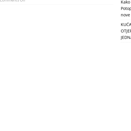
Comments Off
Kako 
MIRNICA!
ZDRAVLJE
Potop
nove
KUĆA
OTJE
JEDN