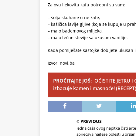
Za ovu ljekovitu kafu potrebni su vam:
– šolja skuhane crne kafe,
– kašičica lavlje gljive (koja se kupuje u pra
– malo bademovog mlijeka,
– malo tečne stevije sa ukusom vanilije.
Kada pomiješate sastojke dobijete ukusan i 
Izvor: novi.ba
PROČITAJTE JOŠ:
OČISTITE JETRU I 
izbacuje kamen i masnoće! (RECEPT
PREVIOUS
Jedna čaša ovog napitka čisti arter
sprječava najteže bolesti u organ