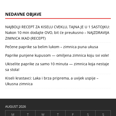
NEDAVNE OBJAVE
NAJBOLJI RECEPT ZA KISELU CVEKLU, TAJNA JE U 1 SASTOJKU:
Nakon 10 min dodajte OVO, bit će preukusno – NAJZDRAVIJA
ZIMNICA IKAD (RECEPT)
Pečene paprike sa belim lukom – zimnica puna ukusa
Paprike punjene kupusom — omiljena zimnica koju svi vole!
Ukiselite paprike za samo 10 minuta — zimnica koja nestaje
sa stola!
Kiseli krastavci: Laka i brza priprema, a uvijek uspije –
Ukusna zimnica
AUGUST 2026
M
T
W
T
F
S
S