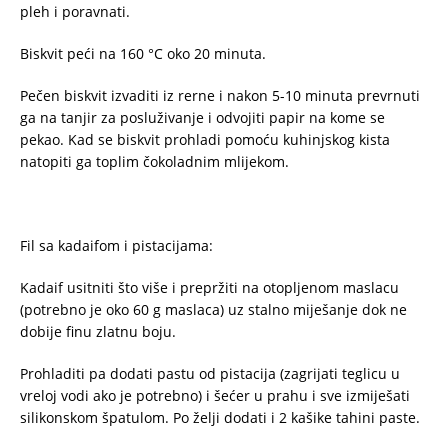
pleh i poravnati.
Biskvit peći na 160 °C oko 20 minuta.
Pečen biskvit izvaditi iz rerne i nakon 5-10 minuta prevrnuti
ga na tanjir za posluživanje i odvojiti papir na kome se
pekao. Kad se biskvit prohladi pomoću kuhinjskog kista
natopiti ga toplim čokoladnim mlijekom.
Fil sa kadaifom i pistacijama:
Kadaif usitniti što više i prepržiti na otopljenom maslacu
(potrebno je oko 60 g maslaca) uz stalno miješanje dok ne
dobije finu zlatnu boju.
Prohladiti pa dodati pastu od pistacija (zagrijati teglicu u
vreloj vodi ako je potrebno) i šećer u prahu i sve izmiješati
silikonskom špatulom. Po želji dodati i 2 kašike tahini paste.