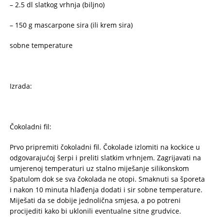
– 2.5 dl slatkog vrhnja (biljno)
– 150 g mascarpone sira (ili krem sira)
sobne temperature
Izrada:
Čokoladni fil:
Prvo pripremiti čokoladni fil. Čokolade izlomiti na kockice u
odgovarajućoj šerpi i preliti slatkim vrhnjem. Zagrijavati na
umjerenoj temperaturi uz stalno miješanje silikonskom
špatulom dok se sva čokolada ne otopi. Smaknuti sa šporeta
i nakon 10 minuta hlađenja dodati i sir sobne temperature.
Miješati da se dobije jednolična smjesa, a po potreni
procijediti kako bi uklonili eventualne sitne grudvice.