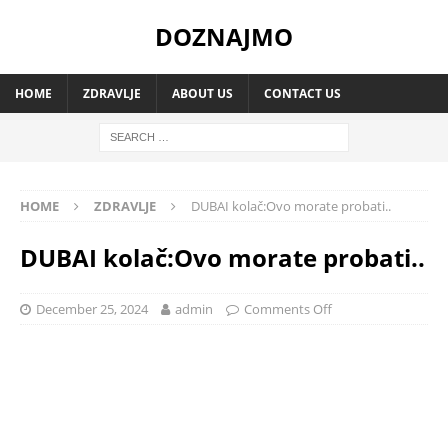
DOZNAJMO
HOME
ZDRAVLJE
ABOUT US
CONTACT US
HOME
ZDRAVLJE
DUBAI kolač:Ovo morate probati..
DUBAI kolač:Ovo morate probati..
December 25, 2024
admin
Comments Off