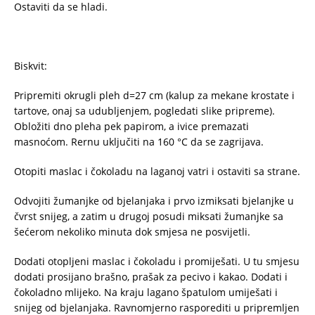
Ostaviti da se hladi.
Biskvit:
Pripremiti okrugli pleh d=27 cm (kalup za mekane krostate i
tartove, onaj sa udubljenjem, pogledati slike pripreme).
Obložiti dno pleha pek papirom, a ivice premazati
masnoćom. Rernu uključiti na 160 °C da se zagrijava.
Otopiti maslac i čokoladu na laganoj vatri i ostaviti sa strane.
Odvojiti žumanjke od bjelanjaka i prvo izmiksati bjelanjke u
čvrst snijeg, a zatim u drugoj posudi miksati žumanjke sa
šećerom nekoliko minuta dok smjesa ne posvijetli.
Dodati otopljeni maslac i čokoladu i promiješati. U tu smjesu
dodati prosijano brašno, prašak za pecivo i kakao. Dodati i
čokoladno mlijeko. Na kraju lagano špatulom umiješati i
snijeg od bjelanjaka. Ravnomjerno rasporediti u pripremljen