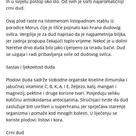
ih u svijetu postoji oko sto. Od svih je sorti najaromatičniji
crni dud.
Ovaj plod raste na istoimenom listopadnom stablu iz
porodice Morus, čije je lišće poznato kao hrana dudovog
svilca. Vergilije je za dud napisao da je najpametnija biljka,
jer zadnja propupa čekajući toplo vrijeme. Nekoć je u dolini
Neretve drvo duda bilo jako cijenjeno za izradu bačvi. Dud
se uzgaja i radi pribavljanja svile od dudovog svilca.
Sastav i ljekovitost duda
Plodovi duda sadrže slobodne organske kiseline (limunska i
jabučna), vitamine C, B, K, A, i E, željezo, kalij, mangan i
magnezij, pektine i druge korisne tvari. Posjeduju veliku
količinu antioksidansa antocijanina. Stručnjaci tvrde da dud
zaslužuje biti uvršten u superhranu, jer sprječava starenje
organizma i pomaže kod mnogih bolesti. U liječenju se
koriste plodovi, listovi i kora.
Crni dud