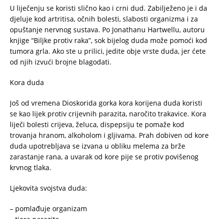
U liječenju se koristi slično kao i crni dud. Zabilježeno je i da
djeluje kod artritisa, očnih bolesti, slabosti organizma i za
opuštanje nervnog sustava. Po Jonathanu Hartwellu, autoru
knjige “Biljke protiv raka”, sok bijelog duda može pomoći kod
tumora grla. Ako ste u prilici, jedite obje vrste duda, jer ćete
od njih izvući brojne blagodati.
Kora duda
Još od vremena Dioskorida gorka kora korijena duda koristi
se kao lijek protiv crijevnih parazita, naročito trakavice. Kora
liječi bolesti crijeva, želuca, dispepsiju te pomaže kod
trovanja hranom, alkoholom i gljivama. Prah dobiven od kore
duda upotrebljava se izvana u obliku melema za brže
zarastanje rana, a uvarak od kore pije se protiv povišenog
krvnog tlaka.
Ljekovita svojstva duda:
– pomlađuje organizam