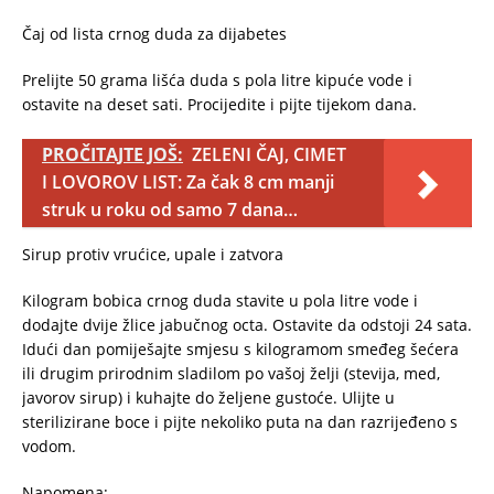
Čaj od lista crnog duda za dijabetes
Prelijte 50 grama lišća duda s pola litre kipuće vode i
ostavite na deset sati. Procijedite i pijte tijekom dana.
PROČITAJTE JOŠ:
ZELENI ČAJ, CIMET
I LOVOROV LIST: Za čak 8 cm manji
struk u roku od samo 7 dana…
Sirup protiv vrućice, upale i zatvora
Kilogram bobica crnog duda stavite u pola litre vode i
dodajte dvije žlice jabučnog octa. Ostavite da odstoji 24 sata.
Idući dan pomiješajte smjesu s kilogramom smeđeg šećera
ili drugim prirodnim sladilom po vašoj želji (stevija, med,
javorov sirup) i kuhajte do željene gustoće. Ulijte u
sterilizirane boce i pijte nekoliko puta na dan razrijeđeno s
vodom.
Napomena: