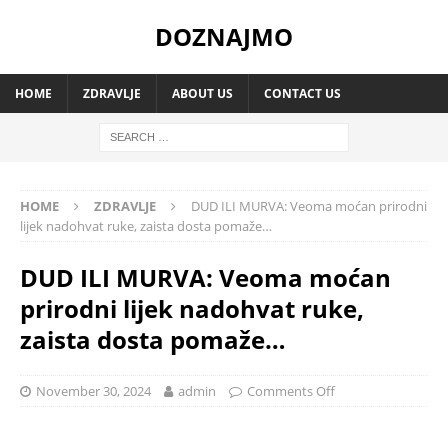
DOZNAJMO
HOME
ZDRAVLJE
ABOUT US
CONTACT US
HOME
ZDRAVLJE
DUD ILI MURVA: Veoma moćan prirodni
lijek nadohvat ruke, zaista dosta pomaže…
DUD ILI MURVA: Veoma moćan
prirodni lijek nadohvat ruke,
zaista dosta pomaže…
November 30, 2024
admin
Comments Off