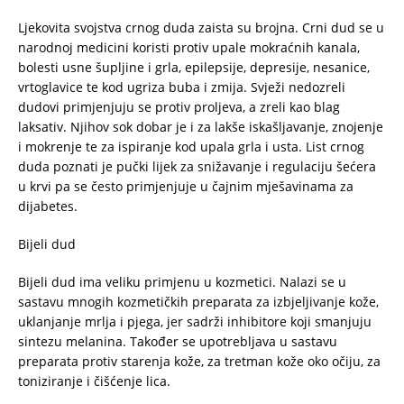
Ljekovita svojstva crnog duda zaista su brojna. Crni dud se u
narodnoj medicini koristi protiv upale mokraćnih kanala,
bolesti usne šupljine i grla, epilepsije, depresije, nesanice,
vrtoglavice te kod ugriza buba i zmija. Svježi nedozreli
dudovi primjenjuju se protiv proljeva, a zreli kao blag
laksativ. Njihov sok dobar je i za lakše iskašljavanje, znojenje
i mokrenje te za ispiranje kod upala grla i usta. List crnog
duda poznati je pučki lijek za snižavanje i regulaciju šećera
u krvi pa se često primjenjuje u čajnim mješavinama za
dijabetes.
Bijeli dud
Bijeli dud ima veliku primjenu u kozmetici. Nalazi se u
sastavu mnogih kozmetičkih preparata za izbjeljivanje kože,
uklanjanje mrlja i pjega, jer sadrži inhibitore koji smanjuju
sintezu melanina. Također se upotrebljava u sastavu
preparata protiv starenja kože, za tretman kože oko očiju, za
toniziranje i čišćenje lica.