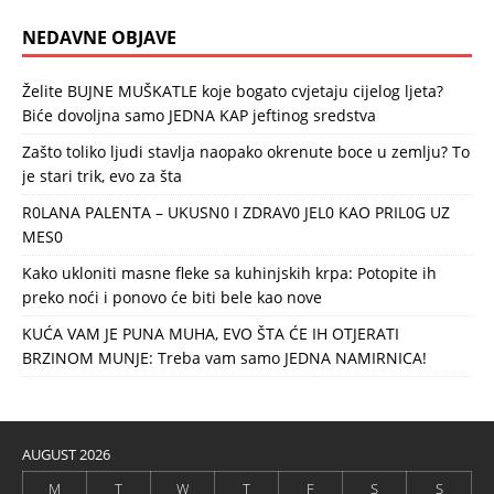
NEDAVNE OBJAVE
Želite BUJNE MUŠKATLE koje bogato cvjetaju cijelog ljeta?
Biće dovoljna samo JEDNA KAP jeftinog sredstva
Zašto toliko ljudi stavlja naopako okrenute boce u zemlju? To
je stari trik, evo za šta
R0LANA PALENTA – UKUSN0 I ZDRAV0 JEL0 KAO PRIL0G UZ
MES0
Kako ukloniti masne fleke sa kuhinjskih krpa: Potopite ih
preko noći i ponovo će biti bele kao nove
KUĆA VAM JE PUNA MUHA, EVO ŠTA ĆE IH OTJERATI
BRZINOM MUNJE: Treba vam samo JEDNA NAMIRNICA!
AUGUST 2026
M
T
W
T
F
S
S