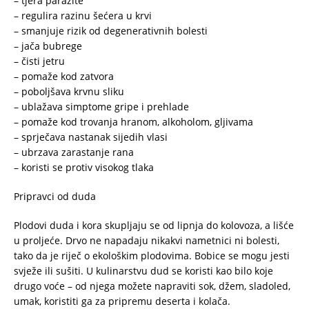
– tjera parazite
– regulira razinu šećera u krvi
– smanjuje rizik od degenerativnih bolesti
– jača bubrege
– čisti jetru
– pomaže kod zatvora
– poboljšava krvnu sliku
– ublažava simptome gripe i prehlade
– pomaže kod trovanja hranom, alkoholom, gljivama
– sprječava nastanak sijedih vlasi
– ubrzava zarastanje rana
– koristi se protiv visokog tlaka
Pripravci od duda
Plodovi duda i kora skupljaju se od lipnja do kolovoza, a lišće
u proljeće. Drvo ne napadaju nikakvi nametnici ni bolesti,
tako da je riječ o ekološkim plodovima. Bobice se mogu jesti
svježe ili sušiti. U kulinarstvu dud se koristi kao bilo koje
drugo voće – od njega možete napraviti sok, džem, sladoled,
umak, koristiti ga za pripremu deserta i kolača.