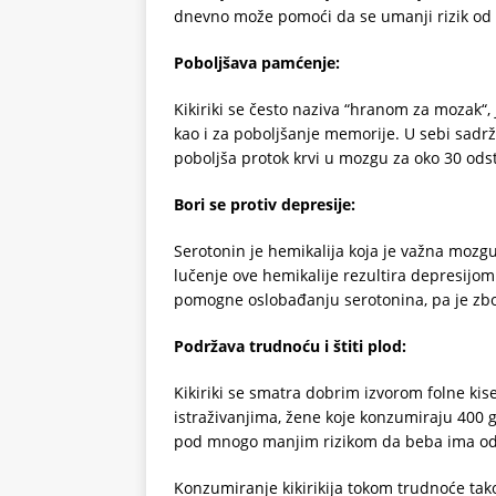
dnevno može pomoći da se umanji rizik od o
Poboljšava pamćenje:
Kikiriki se često naziva “hranom za mozak“, 
kao i za poboljšanje memorije. U sebi sadrži
poboljša protok krvi u mozgu za oko 30 ods
Bori se protiv depresije:
Serotonin je hemikalija koja je važna mozg
lučenje ove hemikalije rezultira depresijom
pomogne oslobađanju serotonina, pa je zbog
Podržava trudnoću i štiti plod:
Kikiriki se smatra dobrim izvorom folne ki
istraživanjima, žene koje konzumiraju 400 gr
pod mnogo manjim rizikom da beba ima od
Konzumiranje kikirikija tokom trudnoće tako