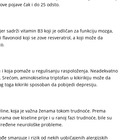
ve pojave čak i do 25 odsto.
jer sadrži vitamin B3 koji je odličan za funkciju mozga,
 flavonoid koji se zove resveratrol, a koji može da
to.
u i koja pomaže u regulisanju raspoloženja. Neadekvatno
. Srećom, aminokiselina triptofan u kikirikiju može da
 toga kikiriki sposoban da pobijedi depresiju.
seline, koja je važna ženama tokom trudnoće. Prema
ama ove kiseline prije i u ranoj fazi trudnoće, bile su
ređene neurološke probleme.
đe smanjuje i rizik od nekih uobičajenih alergijskih