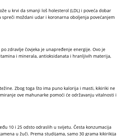
može u krvi da smanji loš holesterol (LDL) i poveća dobar
u da spreči moždani udar i koronarna oboljenja povećanjem
a po zdravlje čovjeka je unapređenje energije. Ovo je
vitamina i minerala, antioksidanata i hranljivih materija,
ežine. Zbog toga što ima puno kalorija i masti, kikiriki ne
umiranje ove mahunarke pomoći će održavanju vitalnosti i
đu 10 i 25 odsto odraslih u svijetu. Česta konzumacija
 kamena u žuči. Prema studijama, samo 30 grama kikirikija