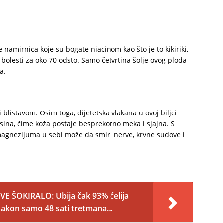
amirnica koje su bogate niacinom kao što je to kikiriki,
bolesti za oko 70 odsto. Samo četvrtina šolje ovog ploda
a.
i blistavom. Osim toga, dijetetska vlakana u ovoj biljci
ina, čime koža postaje besprekorno meka i sjajna. S
 magnezijuma u sebi može da smiri nerve, krvne sudove i
VE ŠOKIRALO: Ubija čak 93% ćelija
a nakon samo 48 sati tretmana…