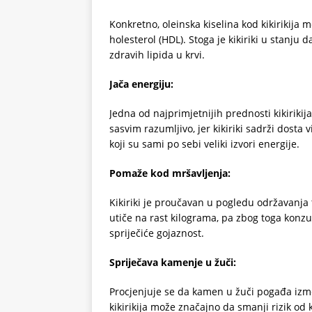
Konkretno, oleinska kiselina kod kikirikija 
holesterol (HDL). Stoga je kikiriki u stanj
zdravih lipida u krvi.
Jača energiju:
Jedna od najprimjetnijih prednosti kikirikij
sasvim razumljivo, jer kikiriki sadrži dosta 
koji su sami po sebi veliki izvori energije.
Pomaže kod mršavljenja:
Kikiriki je proučavan u pogledu održavanja t
utiče na rast kilograma, pa zbog toga konz
spriječiće gojaznost.
Spriječava kamenje u žuči:
Procjenjuje se da kamen u žuči pogađa izme
kikirikija može značajno da smanji rizik od