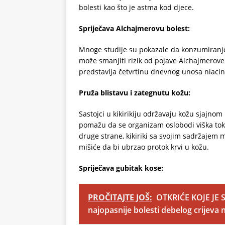
bolesti kao što je astma kod djece.
Spriječava Alchajmerovu bolest:
Mnoge studije su pokazale da konzumiranje n
može smanjiti rizik od pojave Alchajmerove 
predstavlja četvrtinu dnevnog unosa niacin
Pruža blistavu i zategnutu kožu:
Sastojci u kikirikiju održavaju kožu sjajnom 
pomažu da se organizam oslobodi viška toks
druge strane, kikiriki sa svojim sadržajem
mišiće da bi ubrzao protok krvi u kožu.
Spriječava gubitak kose:
PROČITAJTE JOŠ:
OTKRIĆE KOJE JE S
najopasnije bolesti debelog crijev