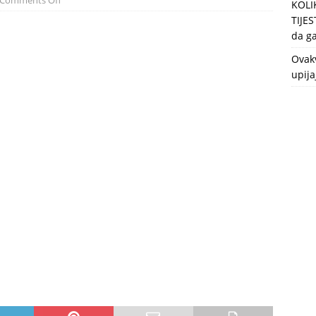
Comments Off
KOLI
TIJES
da ga
Ovakv
upija