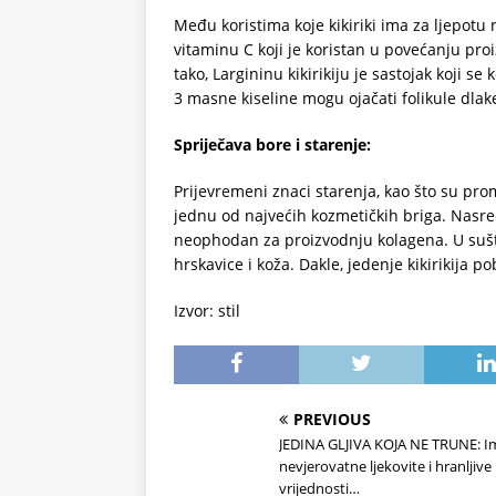
Među koristima koje kikiriki ima za ljepotu 
vitaminu C koji je koristan u povećanju proiz
tako, Largininu kikirikiju je sastojak koji 
3 masne kiseline mogu ojačati folikule dlak
Spriječava bore i starenje:
Prijevremeni znaci starenja, kao što su pro
jednu od najvećih kozmetičkih briga. Nasreću
neophodan za proizvodnju kolagena. U sušti
hrskavice i koža. Dakle, jedenje kikirikija p
Izvor: stil
PREVIOUS
JEDINA GLJIVA KOJA NE TRUNE: I
nevjerovatne ljekovite i hranljive
vrijednosti…