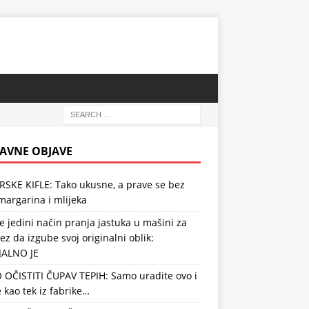
AVNE OBJAVE
RSKE KIFLE: Tako ukusne, a prave se bez
 margarina i mlijeka
e jedini način pranja jastuka u mašini za
ez da izgube svoj originalni oblik:
JALNO JE
 OČISTITI ČUPAV TEPIH: Samo uradite ovo i
e kao tek iz fabrike…