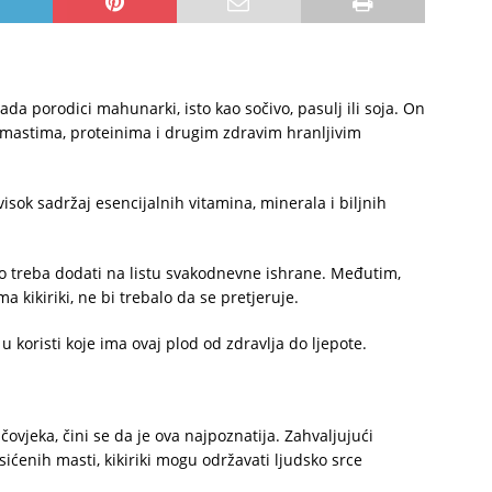
pada porodici mahunarki, isto kao sočivo, pasulj ili soja. On
 mastima, proteinima i drugim zdravim hranljivim
 visok sadržaj esencijalnih vitamina, minerala i biljnih
kako treba dodati na listu svakodnevne ishrane. Međutim,
a kikiriki, ne bi trebalo da se pretjeruje.
 u koristi koje ima ovaj plod od zdravlja do ljepote.
čovjeka, čini se da je ova najpoznatija. Zahvaljujući
ćenih masti, kikiriki mogu održavati ljudsko srce