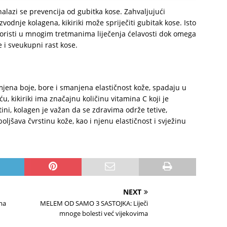
nalazi se prevencija od gubitka kose. Zahvaljujući
vodnje kolagena, kikiriki može spriječiti gubitak kose. Isto
se koristi u mnogim tretmanima liječenja ćelavosti dok omega
e i sveukupni rast kose.
mjena boje, bore i smanjena elastičnost kože, spadaju u
, kikiriki ima značajnu količinu vitamina C koji je
ni, kolagen je važan da se zdravima održe tetive,
oboljšava čvrstinu kože, kao i njenu elastičnost i svježinu
NEXT
ma
MELEM OD SAMO 3 SASTOJKA: Liječi
mnoge bolesti već vijekovima