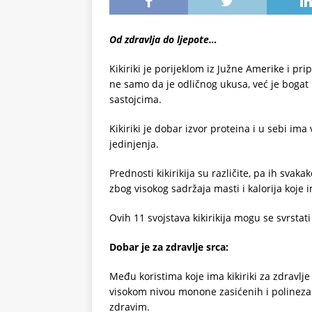
Od zdravlja do ljepote…
Kikiriki je porijeklom iz Južne Amerike i pri
ne samo da je odličnog ukusa, već je bogat
sastojcima.
Kikiriki je dobar izvor proteina i u sebi ima
jedinjenja.
Prednosti kikirikija su različite, pa ih sva
zbog visokog sadržaja masti i kalorija koje im
Ovih 11 svojstava kikirikija mogu se svrstati
Dobar je za zdravlje srca:
Među koristima koje ima kikiriki za zdravlje 
visokom nivou monone zasićenih i polinezasi
zdravim.