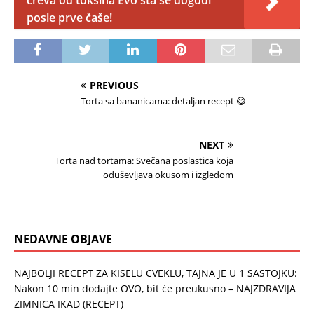
creva od toksina Evo šta se dogodi
posle prve čaše!
PREVIOUS
Torta sa bananicama: detaljan recept 😋
NEXT
Torta nad tortama: Svečana poslastica koja
oduševljava okusom i izgledom
NEDAVNE OBJAVE
NAJBOLJI RECEPT ZA KISELU CVEKLU, TAJNA JE U 1 SASTOJKU:
Nakon 10 min dodajte OVO, bit će preukusno – NAJZDRAVIJA
ZIMNICA IKAD (RECEPT)