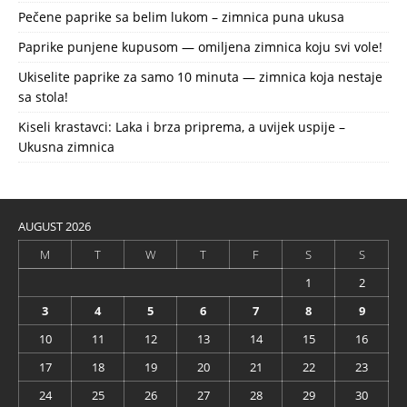
Pečene paprike sa belim lukom – zimnica puna ukusa
Paprike punjene kupusom — omiljena zimnica koju svi vole!
Ukiselite paprike za samo 10 minuta — zimnica koja nestaje
sa stola!
Kiseli krastavci: Laka i brza priprema, a uvijek uspije –
Ukusna zimnica
AUGUST 2026
M
T
W
T
F
S
S
1
2
3
4
5
6
7
8
9
10
11
12
13
14
15
16
17
18
19
20
21
22
23
24
25
26
27
28
29
30