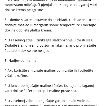
neprestano miješajući pjenjačom. Kuhajte na laganoj vatri
dok se krema ne zgusne.
* Sklonite s vatre i ostavite da se ohladi. U ohlađenu kremu
dodajte maslac ili margarin sobne temperature i miksajte
dok ne dobijete glatku kremu.
* U zasebnoj zdjeli izmiksajte slatko vrhnje u čvrsti šlag.
Dodajte šlag u kremu od žumanjaka i lagano promiješajte
špatulom dok se sve ne sjedini.
3. Nadjev od malina:
* Ako koristite smrznute maline, odmrznite ih i ocijedite
višak tekućine.
* U loncu pomiješajte maline i šećer. Kuhajte na laganoj
vatri dok se šećer ne otopi i maline puste sok.
* U zasebnoj zdjeli pomiješajte gustin s malo vode, da
dobijete glatku smjesu. Dodajte smjesu gustina u maline i