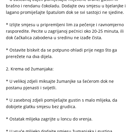
brašno i rendanu čokoladu. Dodajte ovu smjesu u bjelanjke i
lagano promiješajte špatulom dok se svi sastojci ne sjedine.
* Izlijte smjesu u pripremljeni lim za pečenje i ravnomjerno
rasporedite. Pecite u zagrijanoj pećnici oko 20-25 minuta, ili
dok čačkalica zabodena u sredinu ne izađe čista.
* Ostavite biskvit da se potpuno ohladi prije nego što ga
prerežete na dva dijela.
2. Krema od žumanjaka:
* U velikoj zdjeli miksajte žumanjke sa šećerom dok ne
postanu pjenasti i svijetli.
* U zasebnoj zdjeli pomiješajte gustin s malo mlijeka, da
dobijete glatku smjesu bez grudica.
* Ostatak mlijeka zagrijte u loncu do vrenja.
* U vruće mlijeko dodajte smjesu žumanjaka i gustina,