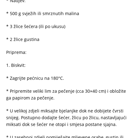
* Nadjev:
* 500 g svježih ili smrznutih malina
* 3 žlice šećera (ili po ukusu)
* 2 žlice gustina
Priprema:
1. Biskvit:
* Zagrijte pećnicu na 180°C.
* Pripremite veliki lim za pečenje (cca 30×40 cm) i obložite
ga papirom za pečenje.
* U velikoj zdjeli miksajte bjelanjke dok ne dobijete čvrsti
snijeg. Postupno dodajte šećer, žlicu po žlicu, nastavljajući
miksati dok se šećer ne otopi i smjesa postane sjajna.
* U zasebnoj zdjeli pomiješajte mljevene orahe, gustin ili