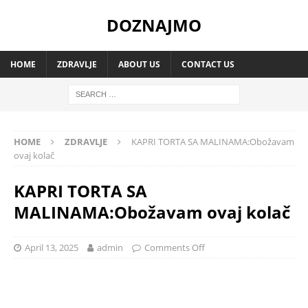
DOZNAJMO
HOME
ZDRAVLJE
ABOUT US
CONTACT US
HOME
ZDRAVLJE
KAPRI TORTA SA MALINAMA:Obožavam
ovaj kolač
KAPRI TORTA SA
MALINAMA:Obožavam ovaj kolač
April 13, 2025
admin
Comments Off