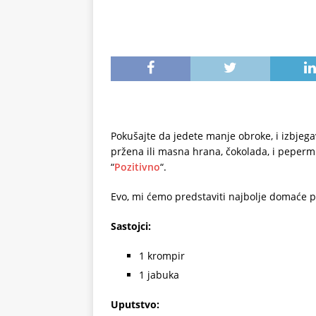
Pokušajte da jedete manje obroke, i izbjegav
pržena ili masna hrana, čokolada, i pepermi
“
Pozitivno
“.
Evo, mi ćemo predstaviti najbolje domaće 
Sastojci:
1 krompir
1 jabuka
Uputstvo: