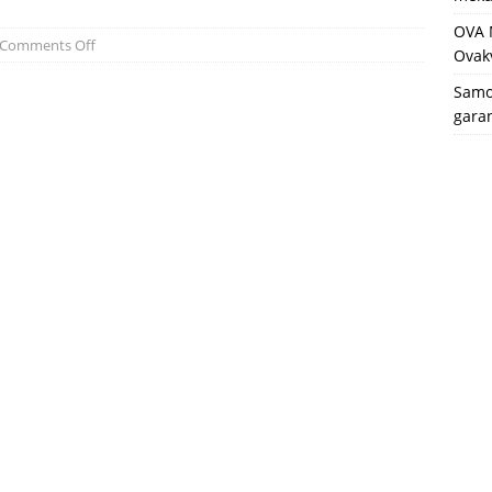
OVA 
Comments Off
Ovakv
Samo 
garan