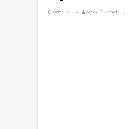
hrskavu koricu
ZDRAVLJE
March 29, 2024
admin
Zdravlje