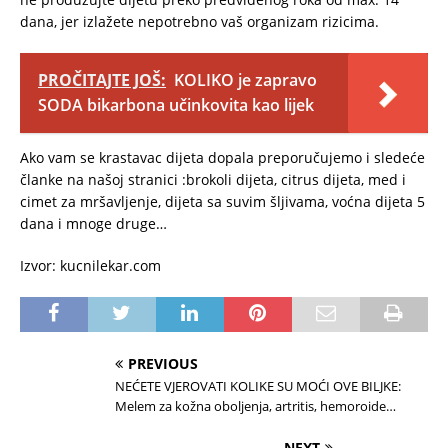
dana, jer izlažete nepotrebno vaš organizam rizicima.
PROČITAJTE JOŠ:
KOLIKO je zapravo
SODA bikarbona učinkovita kao lijek
Ako vam se krastavac dijeta dopala preporučujemo i sledeće
članke na našoj stranici :brokoli dijeta, citrus dijeta, med i
cimet za mršavljenje, dijeta sa suvim šljivama, voćna dijeta 5
dana i mnoge druge…
Izvor: kucnilekar.com
PREVIOUS
NEĆETE VJEROVATI KOLIKE SU MOĆI OVE BILJKE:
Melem za kožna oboljenja, artritis, hemoroide…
NEXT