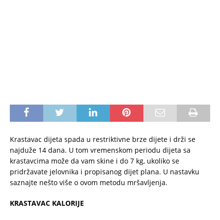
Krastavac dijeta spada u restriktivne brze dijete i drži se
najduže 14 dana. U tom vremenskom periodu dijeta sa
krastavcima može da vam skine i do 7 kg, ukoliko se
pridržavate jelovnika i propisanog dijet plana. U nastavku
saznajte nešto više o ovom metodu mršavljenja.
KRASTAVAC KALORIJE