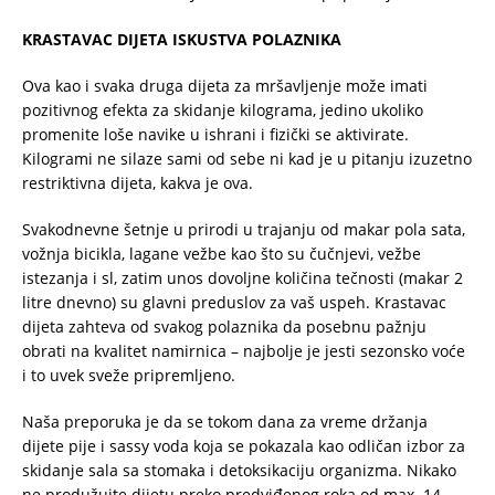
KRASTAVAC DIJETA ISKUSTVA POLAZNIKA
Ova kao i svaka druga dijeta za mršavljenje može imati
pozitivnog efekta za skidanje kilograma, jedino ukoliko
promenite loše navike u ishrani i fizički se aktivirate.
Kilogrami ne silaze sami od sebe ni kad je u pitanju izuzetno
restriktivna dijeta, kakva je ova.
Svakodnevne šetnje u prirodi u trajanju od makar pola sata,
vožnja bicikla, lagane vežbe kao što su čučnjevi, vežbe
istezanja i sl, zatim unos dovoljne količina tečnosti (makar 2
litre dnevno) su glavni preduslov za vaš uspeh. Krastavac
dijeta zahteva od svakog polaznika da posebnu pažnju
obrati na kvalitet namirnica – najbolje je jesti sezonsko voće
i to uvek sveže pripremljeno.
Naša preporuka je da se tokom dana za vreme držanja
dijete pije i sassy voda koja se pokazala kao odličan izbor za
skidanje sala sa stomaka i detoksikaciju organizma. Nikako
ne produžujte dijetu preko predviđenog roka od max. 14