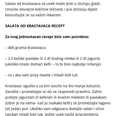
Salata od krastavaca se uvek može jesti u slučaju gladi.
Unosite dovoljne količine tečnosti i pre držanja dijete
konsultujte se sa vašim lekarom.
SALATA OD KRASTAVACA RECEPT
Za ovaj jednostavan recept biće vam potrebno:
– 400 grama krastavaca
– 2,3 kašike pavlake ili 2 dl kiselog mleka ili 2 dl jogurta
(ukoliko imate domaći kefir – to bi bilo najbolje rešenje)
– so i ako vam prija stavite i mladi beli luk
Krastavac ogulite a za tim isecite na što manje kolutiće.
Zasolite i promešajte so da se rasporedi pravilno. Zatim
prelijte jogurtom ili kefirom ili kiselim mlekom ili pavlakom
(izbor je na vama- naš je svakako kefir), te promešajte lagano
još jedan put. Ukoliko vam odgovara dodajte salati i sitno
iseckan mladi beli luk. Jedite uvek sveže pripremljeno.