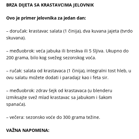
BRZA DIJETA SA KRASTAVCIMA JELOVNIK
Ovo je primer jelovnika za jedan dan:
– doručak: krastavac salata (1 činija), dva kuvana jajeta (tvrdo
skuvana).
– međuobrok: veća jabuka ili breskva ili 5 šljiva. Ukupno do
200 grama, bilo kog svežeg sezonskog voća.
– ručak: salata od krastavaca (1 činija), integralni tost hleb, u
ovu salatu možete dodati i paradajz kao i feta sir.
– međuobrok: zdrav šejk od krastavaca (u blenderu
izmiksajte svež mlad krastavac sa jabukom i šakom
spanaća).
– večera: sezonsko voće do 300 grama težine.
VAŽNA NAPOMENA: