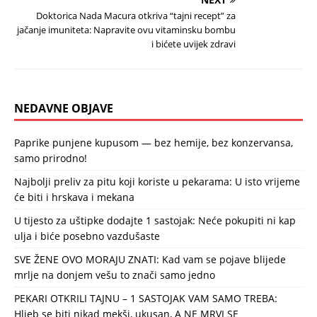
Doktorica Nada Macura otkriva “tajni recept” za
jačanje imuniteta: Napravite ovu vitaminsku bombu
i bićete uvijek zdravi
NEDAVNE OBJAVE
Paprike punjene kupusom — bez hemije, bez konzervansa,
samo prirodno!
Najbolji preliv za pitu koji koriste u pekarama: U isto vrijeme
će biti i hrskava i mekana
U tijesto za uštipke dodajte 1 sastojak: Neće pokupiti ni kap
ulja i biće posebno vazdušaste
SVE ŽENE OVO MORAJU ZNATI: Kad vam se pojave blijede
mrlje na donjem vešu to znači samo jedno
PEKARI OTKRILI TAJNU – 1 SASTOJAK VAM SAMO TREBA:
Hljeb se biti nikad mekši, ukusan, A NE MRVI SE