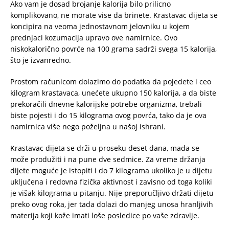
Ako vam je dosad brojanje kalorija bilo prilicno
komplikovano, ne morate vise da brinete. Krastavac dijeta se
koncipira na veoma jednostavnom jelovniku u kojem
prednjaci kozumacija upravo ove namirnice. Ovo
niskokalorično povrće na 100 grama sadrži svega 15 kalorija,
što je izvanredno.
Prostom računicom dolazimo do podatka da pojedete i ceo
kilogram krastavaca, unećete ukupno 150 kalorija, a da biste
prekoračili dnevne kalorijske potrebe organizma, trebali
biste pojesti i do 15 kilograma ovog povrća, tako da je ova
namirnica više nego poželjna u našoj ishrani.
Krastavac dijeta se drži u proseku deset dana, mada se
može produžiti i na pune dve sedmice. Za vreme držanja
dijete moguće je istopiti i do 7 kilograma ukoliko je u dijetu
uključena i redovna fizička aktivnost i zavisno od toga koliki
je višak kilograma u pitanju. Nije preporučljivo držati dijetu
preko ovog roka, jer tada dolazi do manjeg unosa hranljivih
materija koji kože imati loše posledice po vaše zdravlje.