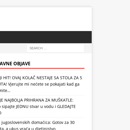
AVNE OBJAVE
JI HIT! OVAJ KOLAČ NESTAJE SA STOLA ZA 5
A! Vjerujte mi nećete se pokajati kad ga
mite…
JE NAJBOLJA PRIHRANA ZA MUŠKATLE:
 sipajte JEDNU stvar u vodu i GLEDAJTE
O
 jugoslovenskih domaćica: Gotov za 30
a, a ukus vraća u djetinjstvo