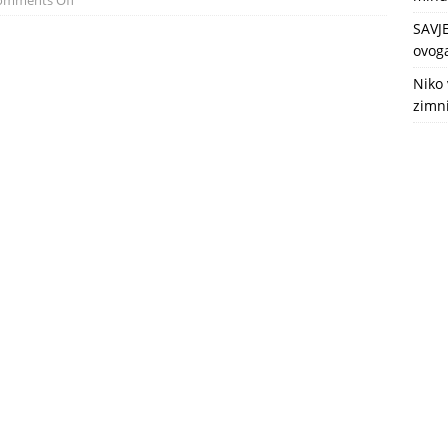
omments Off
SAVJ
ovoga
Niko 
zimni