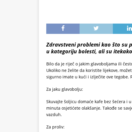
Zdravstveni problemi kao što su pr
u kategoriju bolesti, ali su iteka
Bilo da je riječ o jakim glavoboljama ili če
Ukoliko ne želite da koristite lijekove, mož
sigurno imate u kući i izlječite ove tegobe. R
Za jaku glavobolju:
Skuvajte šoljicu domaće kafe bez šećera i u 
minuta osjetićete olakšanje. Takođe se savje
vazduh.
Za proliv: