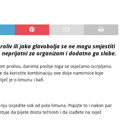
oliv ili jaka glavobolja se ne mogu smjestiti
ko neprijatni za organizam i dodatno ga slabe.
stom prolivu, danima poslije toga se osjećamo iscrpljeno.
ete da koristite kombinaciju ove dvije namirnice koje
iječ je o limunu i kafi.
nju iscjedite sok od pola limuna. Popijte to i nakon par
tuje da pijete dosta tečnosti i da izađete na svjež