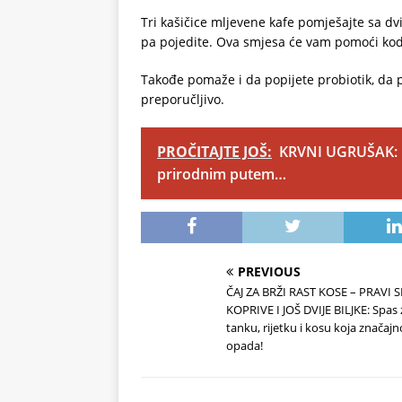
Tri kašičice mljevene kafe pomješajte sa dv
pa pojedite. Ova smjesa će vam pomoći kod j
Takođe pomaže i da popijete probiotik, da pij
preporučljivo.
PROČITAJTE JOŠ:
KRVNI UGRUŠAK: Ka
prirodnim putem…
PREVIOUS
ČAJ ZA BRŽI RAST KOSE – PRAVI 
KOPRIVE I JOŠ DVIJE BILJKE: Spas 
tanku, rijetku i kosu koja značajn
opada!