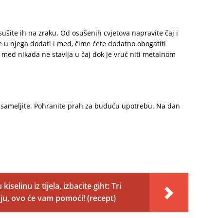
osušite ih na zraku. Od osušenih cvjetova napravite čaj i
e u njega dodati i med, čime ćete dodatno obogatiti
se med nikada ne stavlja u čaj dok je vruć niti metalnom
e i sameljite. Pohranite prah za buduću upotrebu. Na dan
iselinu iz tijela, izbacite giht: Tri
uju, ovo će vam pomoći! (recept)