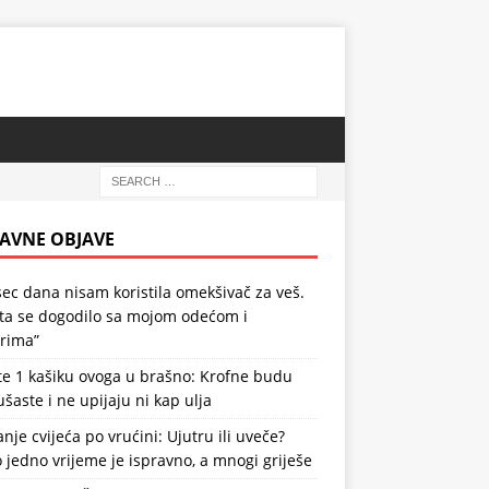
AVNE OBJAVE
ec dana nisam koristila omekšivač za veš.
šta se dogodilo sa mojom odećom i
irima”
te 1 kašiku ovoga u brašno: Krofne budu
šaste i ne upijaju ni kap ulja
anje cvijeća po vrućini: Ujutru ili uveče?
jedno vrijeme je ispravno, a mnogi griješe