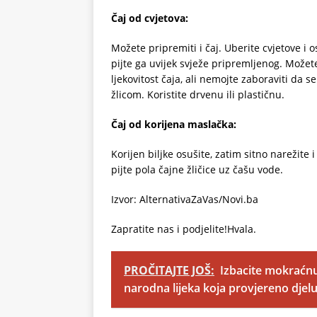
Čaj od cvjetova:
Možete pripremiti i čaj. Uberite cvjetove i 
pijte ga uvijek svježe pripremljenog. Možet
ljekovitost čaja, ali nemojte zaboraviti da 
žlicom. Koristite drvenu ili plastičnu.
Čaj od korijena maslačka:
Korijen biljke osušite, zatim sitno narežit
pijte pola čajne žličice uz čašu vode.
Izvor: AlternativaZaVas/Novi.ba
Zapratite nas i podjelite!Hvala.
PROČITAJTE JOŠ:
Izbacite mokraćnu k
narodna lijeka koja provjereno djel