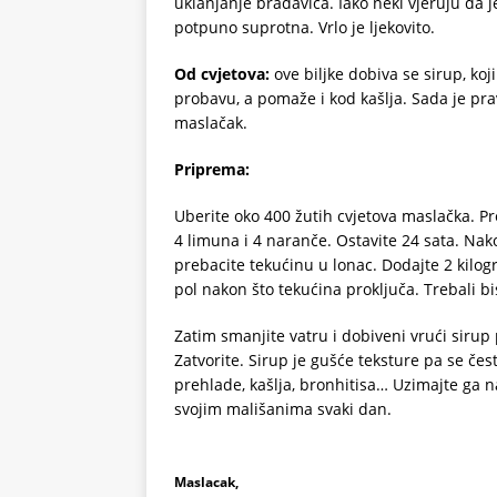
uklanjanje bradavica. Iako neki vjeruju da je
potpuno suprotna. Vrlo je ljekovito.
Od cvjetova:
ove biljke dobiva se sirup, koj
probavu, a pomaže i kod kašlja. Sada je pra
maslačak.
Priprema:
Uberite oko 400 žutih cvjetova maslačka. Pre
4 limuna i 4 naranče. Ostavite 24 sata. Nak
prebacite tekućinu u lonac. Dodajte 2 kilogr
pol nakon što tekućina proključa. Trebali bi
Zatim smanjite vatru i dobiveni vrući sirup pr
Zatvorite. Sirup je gušće teksture pa se č
prehlade, kašlja, bronhitisa… Uzimajte ga na
svojim mališanima svaki dan.
Maslacak,