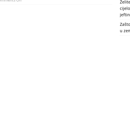
omments Off
Želi
cijel
jefti
Zašto
u zem