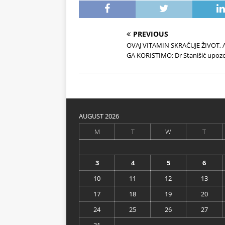
PREVIOUS
OVAJ VITAMIN SKRAĆUJE ŽIVOT, A
GA KORISTIMO: Dr Stanišić upozo
AUGUST 2026
M
T
W
T
3
4
5
6
10
11
12
13
17
18
19
20
24
25
26
27
31