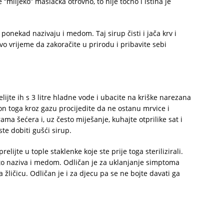
 “mlijeko” maslačka otrovno, to nije točno i istina je
i ponekad nazivaju i medom. Taj sirup čisti i jača krv i
vo vrijeme da zakoračite u prirodu i pribavite sebi
lijte ih s 3 litre hladne vode i ubacite na kriške narezana
on toga kroz gazu procijedite da ne ostanu mrvice i
ama šećera i, uz često miješanje, kuhajte otprilike sat i
ste dobiti gušći sirup.
elijte u tople staklenke koje ste prije toga sterilizirali.
esto naziva i medom. Odličan je za uklanjanje simptoma
 žličicu. Odličan je i za djecu pa se ne bojte davati ga