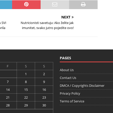
NEXT
 SVI
Nutricionisti savetuju: Ako želite jak
rila
imunitet, svako jutro pojedite ovo!
PAGES
F
S
S
About Us
1
2
Contact Us
7
8
9
DMCA / Copyrights Disclaimer
14
15
16
Privacy Policy
21
22
23
Terms of Service
28
29
30