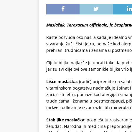
Maslačak, Taraxacum officinale, je besplat
Raste posvuda oko nas, a sada je idealno vr
stvaranje žuči, čisti jetru, pomaže kod aler
prehrani trudnicama i ženama u postmeno
Cijelu biljku najlakše je ubrati tako da pod 
jer su svi dijelovi ove samonikle biljke vrlo lj
Lišće maslačka:
(radič) pripremite na salat
vitaminskom bogatstvu nadmašuje špinat i r
žuči, čisti jetru, pomaže kod alergija i sma
trudnicama i ženama u postmenopauzi, piše
mrkve i odličan je izvor različitih minerala i
Stabljike maslačka:
pospješuju rastvaranje 
želudac. Narodna ih medicina preporučuje pr