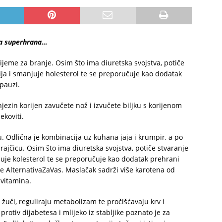
na superhrana…
ijeme za branje. Osim što ima diuretska svojstva, potiče
gija i smanjuje holesterol te se preporučuje kao dodatak
pauzi.
njezin korijen zavučete nož i izvučete biljku s korijenom
ekoviti.
u. Odlična je kombinacija uz kuhana jaja i krumpir, a po
ajčicu. Osim što ima diuretska svojstva, potiče stvaranje
njuje kolesterol te se preporučuje kao dodatak prehrani
 AlternativaZaVas. Maslačak sadrži više karotena od
 vitamina.
žuči, reguliraju metabolizam te pročišćavaju krv i
otiv dijabetesa i mlijeko iz stabljike poznato je za