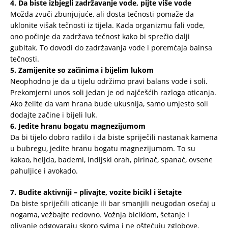
4. Da biste izbjegli zadržavanje vode, pijte više vode
Možda zvuči zbunjujuće, ali dosta tečnosti pomaže da
uklonite višak tečnosti iz tijela. Kada organizmu fali vode,
ono počinje da zadržava tečnost kako bi sprečio dalji
gubitak. To dovodi do zadržavanja vode i poremćaja balnsa
tečnosti.
5. Zamijenite so začinima i bijelim lukom
Neophodno je da u tijelu održimo pravi balans vode i soli.
Prekomjerni unos soli jedan je od najčešćih razloga oticanja.
Ako želite da vam hrana bude ukusnija, samo umjesto soli
dodajte začine i bijeli luk.
6. Jedite hranu bogatu magnezijumom
Da bi tijelo dobro radilo i da biste spriječili nastanak kamena
u bubregu, jedite hranu bogatu magnezijumom. To su
kakao, heljda, bademi, indijski orah, pirinač, spanać, ovsene
pahuljice i avokado.
7. Budite aktivniji – plivajte, vozite bicikl i šetajte
Da biste spriječili oticanje ili bar smanjili neugodan osećaj u
nogama, vežbajte redovno. Vožnja biciklom, šetanje i
plivanje odgovaraju skoro svima i ne oštećuju zglobove.