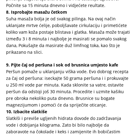
Počnite sa 15 minuta dnevno i vidjećete reultate.
8. Isprobajte masažu četkom
Suha masaža bolja je od svakog pilinga. Na ovaj način
uklanjate mrtve ćelije, poboljšavate cirkulaciju i primetićete
koliko vam koža postaje blistava i glatka. Masaža može trajati
između 3 i 8 minuta i najbolje je masirati se pomalo svakog
dana, Pokušajte da masirate duž limfnog toka, kao što je
prikazano na slici.
9. Pijte čaj od peršuna i sok od brusnica umjesto kafe
Peršun pomaže u uklanjanju viška vode. Evo dobrog recepta
za čaj od peršuna: iseckajte 50 grama peršuna i i prokuvajte
u 250 ml vode par minuta. Kada sklonite sa vatre, ostavite
peršun da odstoji još 30 minuta. Procedite i uzmite kašiku
pre obroka nekoliko puta dnevno. Brusnice su bogate
magnezijumom i pomoći će da spriječite oticanje.
10. Izbacite slatkiše
Slatkiši i previše ugljenih hidrata dovode do zadržavanja
vode i dobijanja kilograma. Zato bi bilo najbolje da
zaboravote na čokolade i keks i zamijenite ih bobičastim