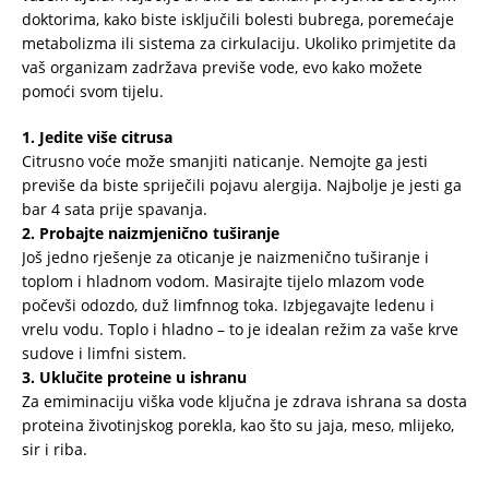
doktorima, kako biste isključili bolesti bubrega, poremećaje
metabolizma ili sistema za cirkulaciju. Ukoliko primjetite da
vaš organizam zadržava previše vode, evo kako možete
pomoći svom tijelu.
1. Jedite više citrusa
Citrusno voće može smanjiti naticanje. Nemojte ga jesti
previše da biste spriječili pojavu alergija. Najbolje je jesti ga
bar 4 sata prije spavanja.
2. Probajte naizmjenično tuširanje
Još jedno rješenje za oticanje je naizmenično tuširanje i
toplom i hladnom vodom. Masirajte tijelo mlazom vode
počevši odozdo, duž limfnnog toka. Izbjegavajte ledenu i
vrelu vodu. Toplo i hladno – to je idealan režim za vaše krve
sudove i limfni sistem.
3. Uklučite proteine u ishranu
Za emiminaciju viška vode ključna je zdrava ishrana sa dosta
proteina životinjskog porekla, kao što su jaja, meso, mlijeko,
sir i riba.