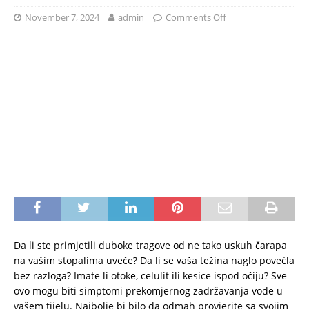
November 7, 2024
admin
Comments Off
Da li ste primjetili duboke tragove od ne tako uskuh čarapa
na vašim stopalima uveče? Da li se vaša težina naglo povećla
bez razloga? Imate li otoke, celulit ili kesice ispod očiju? Sve
ovo mogu biti simptomi prekomjernog zadržavanja vode u
vašem tijelu. Najbolje bi bilo da odmah provjerite sa svojim