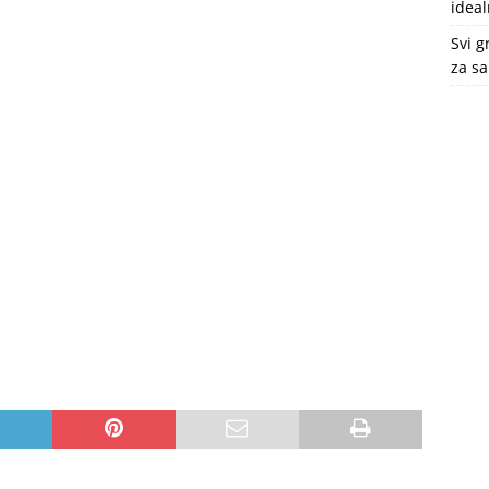
ideal
Svi g
za s