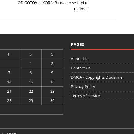
OD GOTOVIH KORA: Bukvalno se topi u
ustima!
PAGES
F
S
S
About Us
1
2
Contact Us
7
8
9
DMCA / Copyrights Disclaimer
14
15
16
Privacy Policy
21
22
23
Terms of Service
28
29
30