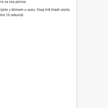
no za sva peciva
riješe s klimom u autu: Ovaj trik hladi vozilo
amo 10 sekundi