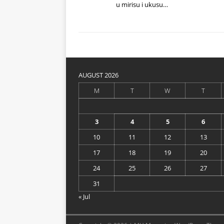
u mirisu i ukusu…
AUGUST 2026
M
T
W
T
3
4
5
6
10
11
12
13
17
18
19
20
24
25
26
27
31
« Jul