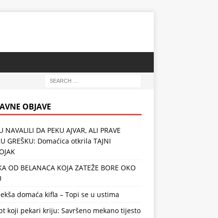
AVNE OBJAVE
SU NAVALILI DA PEKU AJVAR, ALI PRAVE
KU GREŠKU: Domaćica otkrila TAJNI
OJAK
A OD BELANACA KOJA ZATEŽE BORE OKO
U
kša domaća kifla – Topi se u ustima
t koji pekari kriju: Savršeno mekano tijesto