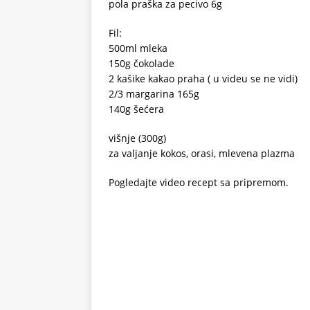
pola praška za pecivo 6g
Fil:
500ml mleka
150g čokolade
2 kašike kakao praha ( u videu se ne vidi)
2/3 margarina 165g
140g šećera
višnje (300g)
za valjanje kokos, orasi, mlevena plazma
Pogledajte video recept sa pripremom.