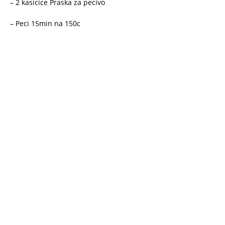
– 2 kasicice Praska za pecivo
– Peci 15min na 150c