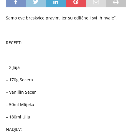
Samo ove breskvice pravim, jer su odlične i svi ih hvale”.
RECEPT:
– 2 Jaja
– 170g Secera
– Vanillin Secer
– 50ml Mlijeka
– 180ml Ulja
NADJEV: