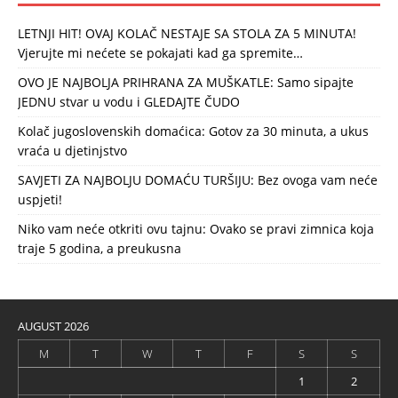
LETNJI HIT! OVAJ KOLAČ NESTAJE SA STOLA ZA 5 MINUTA!
Vjerujte mi nećete se pokajati kad ga spremite…
OVO JE NAJBOLJA PRIHRANA ZA MUŠKATLE: Samo sipajte
JEDNU stvar u vodu i GLEDAJTE ČUDO
Kolač jugoslovenskih domaćica: Gotov za 30 minuta, a ukus
vraća u djetinjstvo
SAVJETI ZA NAJBOLJU DOMAĆU TURŠIJU: Bez ovoga vam neće
uspjeti!
Niko vam neće otkriti ovu tajnu: Ovako se pravi zimnica koja
traje 5 godina, a preukusna
AUGUST 2026
M
T
W
T
F
S
S
1
2