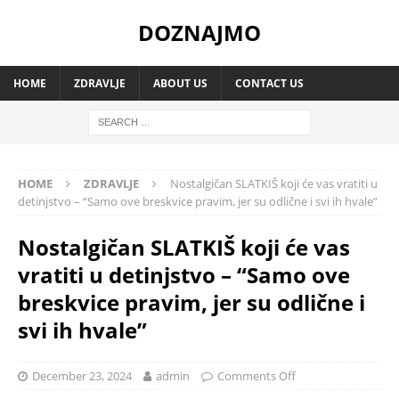
DOZNAJMO
HOME
ZDRAVLJE
ABOUT US
CONTACT US
HOME
ZDRAVLJE
Nostalgičan SLATKIŠ koji će vas vratiti u
detinjstvo – “Samo ove breskvice pravim, jer su odlične i svi ih hvale”
Nostalgičan SLATKIŠ koji će vas
vratiti u detinjstvo – “Samo ove
breskvice pravim, jer su odlične i
svi ih hvale”
December 23, 2024
admin
Comments Off