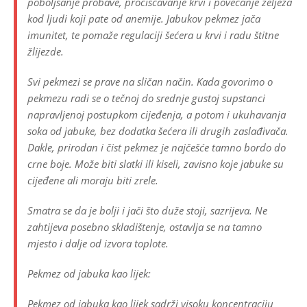
poboljšanje probave, pročišćavanje krvi i povećanje željeza
kod ljudi koji pate od anemije. Jabukov pekmez jača
imunitet, te pomaže regulaciji šećera u krvi i radu štitne
žlijezde.
Svi pekmezi se prave na sličan način. Kada govorimo o
pekmezu radi se o tečnoj do srednje gustoj supstanci
napravljenoj postupkom cijeđenja, a potom i ukuhavanja
soka od jabuke, bez dodatka šećera ili drugih zaslađivača.
Dakle, prirodan i čist pekmez je najčešće tamno bordo do
crne boje. Može biti slatki ili kiseli, zavisno koje jabuke su
cijeđene ali moraju biti zrele.
Smatra se da je bolji i jači što duže stoji, sazrijeva. Ne
zahtijeva posebno skladištenje, ostavlja se na tamno
mjesto i dalje od izvora toplote.
Pekmez od jabuka kao lijek:
Pekmez od jabuka kao lijek sadrži visoku koncentraciju