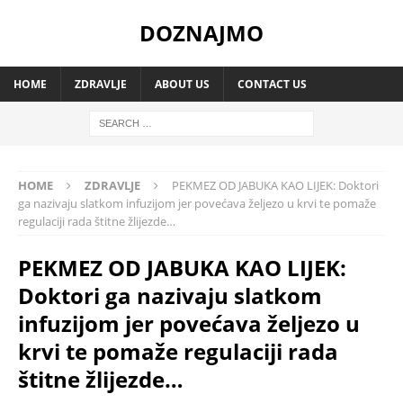
DOZNAJMO
HOME
ZDRAVLJE
ABOUT US
CONTACT US
HOME
ZDRAVLJE
PEKMEZ OD JABUKA KAO LIJEK: Doktori
ga nazivaju slatkom infuzijom jer povećava željezo u krvi te pomaže
regulaciji rada štitne žlijezde…
PEKMEZ OD JABUKA KAO LIJEK:
Doktori ga nazivaju slatkom
infuzijom jer povećava željezo u
krvi te pomaže regulaciji rada
štitne žlijezde…