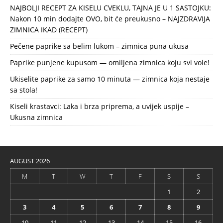
NAJBOLJI RECEPT ZA KISELU CVEKLU, TAJNA JE U 1 SASTOJKU:
Nakon 10 min dodajte OVO, bit će preukusno – NAJZDRAVIJA
ZIMNICA IKAD (RECEPT)
Pečene paprike sa belim lukom – zimnica puna ukusa
Paprike punjene kupusom — omiljena zimnica koju svi vole!
Ukiselite paprike za samo 10 minuta — zimnica koja nestaje
sa stola!
Kiseli krastavci: Laka i brza priprema, a uvijek uspije –
Ukusna zimnica
AUGUST 2026
M
T
W
T
F
S
S
1
2
3
4
5
6
7
8
9
10
11
12
13
14
15
16