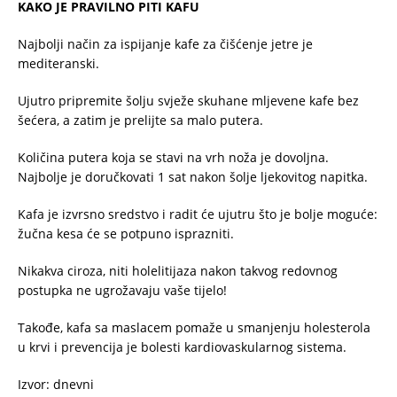
KAKO JE PRAVILNO PITI KAFU
Najbolji način za ispijanje kafe za čišćenje jetre je
mediteranski.
Ujutro pripremite šolju svježe skuhane mljevene kafe bez
šećera, a zatim je prelijte sa malo putera.
Količina putera koja se stavi na vrh noža je dovoljna.
Najbolje je doručkovati 1 sat nakon šolje ljekovitog napitka.
Kafa je izvrsno sredstvo i radit će ujutru što je bolje moguće:
žučna kesa će se potpuno isprazniti.
Nikakva ciroza, niti holelitijaza nakon takvog redovnog
postupka ne ugrožavaju vaše tijelo!
Takođe, kafa sa maslacem pomaže u smanjenju holesterola
u krvi i prevencija je bolesti kardiovaskularnog sistema.
Izvor: dnevni