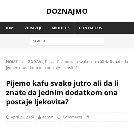
DOZNAJMO
HOME
ZDRAVLJE
ABOUT US
CONTACT US
HOME
ZDRAVLJE
Pijemo kafu svako jutro ali da li znate da
jednim dodatkom ona postaje ljekovita?
Pijemo kafu svako jutro ali da li
znate da jednim dodatkom ona
postaje ljekovita?
April 26, 2024
admin
Comments Off