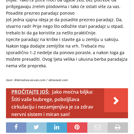
pribjegavaju zrelim plodovima i tako će ostati više za vas.
Posadite prezreo paradajz ponovo
Još jedna sjajna ideja je da posadite prezreo paradajz. Da,
stvarno radi! Prije nego što odložite stari paradajz u otpad,
trebalo bi da ga koristite za nešto praktičnije.
Isjecite paradajz na kriške i stavite ga u zemlju u saksiju.
Nakon toga dodajte zemljište na vrh. Trebaće mu
sporadično 1-2 nedelje da ponovo poraste, a nakon toga ga
možete presaditi. Ovog ljeta velika i ukusna berba paradajza
nema više prepreka.
Izvor: Alternativa-za-vas.com / zdravsvet.com
PROČITAJTE JOŠ:
Jako moćna biljka:
Štiti vaše bubrege, poboljšava
cirkulaciju i nezamjenjiva je za zdrav
nervni sistem i miran san!