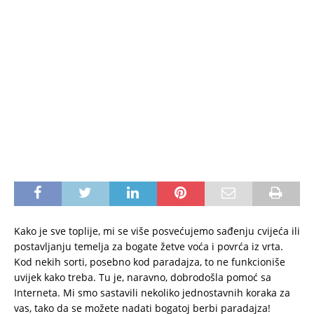
Kako je sve toplije, mi se više posvećujemo sađenju cvijeća ili
postavljanju temelja za bogate žetve voća i povrća iz vrta.
Kod nekih sorti, posebno kod paradajza, to ne funkcioniše
uvijek kako treba. Tu je, naravno, dobrodošla pomoć sa
Interneta. Mi smo sastavili nekoliko jednostavnih koraka za
vas, tako da se možete nadati bogatoj berbi paradajza!