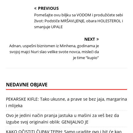
PREVIOUS
Pomešajte ovu biljku sa VODOM i produžićete sebi
život: Podstiče MRŠAVLJENJE, obara HOLESTEROL i
smanjuje UPALE
NEXT
Adnan, uspešni biznismen iz Minhena, godinama je
svojoj majci Nuri slao velike svote novca, misleći da
je time “kupio”
NEDAVNE OBJAVE
PEKARSKE KIFLE: Tako ukusne, a prave se bez jaja, margarina
i mlijeka
Ovo je jedini način pranja jastuka u mašini za veš bez da
izgube svoj originalni oblik: GENIJALNO JE
KAKO OČISTITI ČUPAV TEPIH: Samo uradite ovo i bit će kao