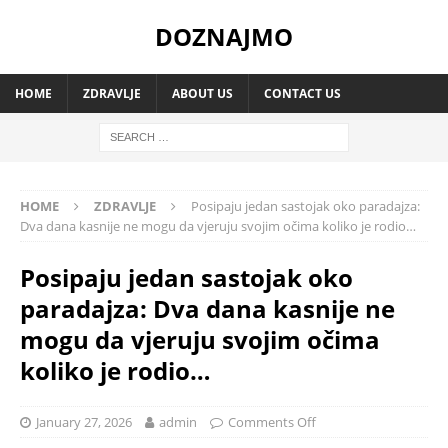
DOZNAJMO
HOME
ZDRAVLJE
ABOUT US
CONTACT US
HOME
ZDRAVLJE
Posipaju jedan sastojak oko paradajza:
Dva dana kasnije ne mogu da vjeruju svojim očima koliko je rodio…
Posipaju jedan sastojak oko
paradajza: Dva dana kasnije ne
mogu da vjeruju svojim očima
koliko je rodio…
January 27, 2026
admin
Comments Off