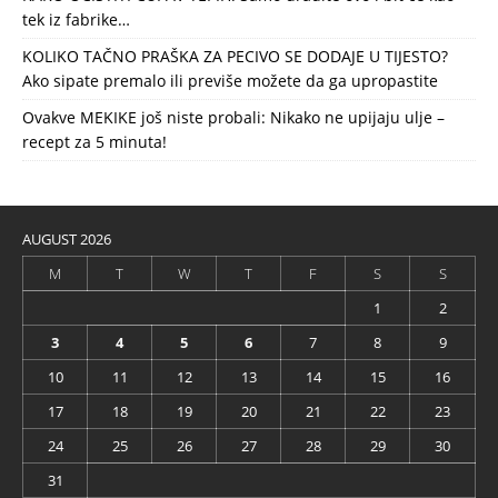
tek iz fabrike…
KOLIKO TAČNO PRAŠKA ZA PECIVO SE DODAJE U TIJESTO?
Ako sipate premalo ili previše možete da ga upropastite
Ovakve MEKIKE još niste probali: Nikako ne upijaju ulje –
recept za 5 minuta!
AUGUST 2026
M
T
W
T
F
S
S
1
2
3
4
5
6
7
8
9
10
11
12
13
14
15
16
17
18
19
20
21
22
23
24
25
26
27
28
29
30
31