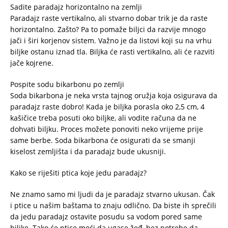
Sadite paradajz horizontalno na zemlji
Paradajz raste vertikalno, ali stvarno dobar trik je da raste
horizontalno. Zašto? Pa to pomaže biljci da razvije mnogo
jači i širi korjenov sistem. Važno je da listovi koji su na vrhu
biljke ostanu iznad tla. Biljka će rasti vertikalno, ali će razviti
jače kojrene.
Pospite sodu bikarbonu po zemlji
Soda bikarbona je neka vrsta tajnog oružja koja osigurava da
paradajz raste dobro! Kada je biljka porasla oko 2,5 cm, 4
kašičice treba posuti oko biljke, ali vodite računa da ne
dohvati biljku. Proces možete ponoviti neko vrijeme prije
same berbe. Soda bikarbona će osigurati da se smanji
kiselost zemljišta i da paradajz bude ukusniji.
Kako se riješiti ptica koje jedu paradajz?
Ne znamo samo mi ljudi da je paradajz stvarno ukusan. Čak
i ptice u našim baštama to znaju odlično. Da biste ih sprečili
da jedu paradajz ostavite posudu sa vodom pored same
biljke. Tako će ptice moći da ugase žeđ, bez potrebe da