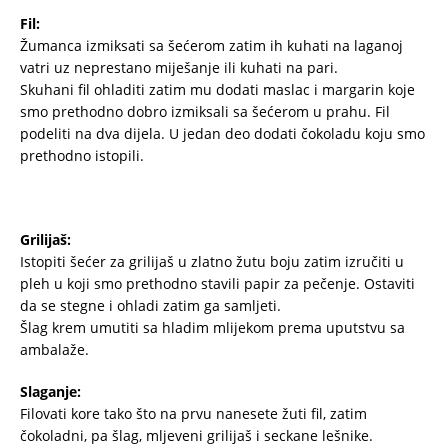
Fil:
Žumanca izmiksati sa šećerom zatim ih kuhati na laganoj
vatri uz neprestano miješanje ili kuhati na pari.
Skuhani fil ohladiti zatim mu dodati maslac i margarin koje
smo prethodno dobro izmiksali sa šećerom u prahu. Fil
podeliti na dva dijela. U jedan deo dodati čokoladu koju smo
prethodno istopili.
Grilijaš:
Istopiti šećer za grilijaš u zlatno žutu boju zatim izručiti u
pleh u koji smo prethodno stavili papir za pečenje. Ostaviti
da se stegne i ohladi zatim ga samljeti.
Šlag krem umutiti sa hladim mlijekom prema uputstvu sa
ambalaže.
Slaganje:
Filovati kore tako što na prvu nanesete žuti fil, zatim
čokoladni, pa šlag, mljeveni grilijaš i seckane lešnike.