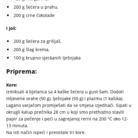
200 g šećera u prahu,
200 g crne čokolade
I još:
200 g šećera za grilijaš,
200 g šlag krema,
100 g krupno sjeckanih lješnjaka
Priprema:
Kore:
Izmiksati 4 bjelanca sa 4 kaške šećera u gust šam. Dodati
mljevene orahe (50 g), lješnjake (50 g) i plazmu (1 kašika).
Lagano varjačom promiješati da se smjesa izjednači. Sipati u
okrugli kalup prečnika 28 cm u koji smo prethodno stavili
papir za pečenje i peći u zagrejanoj rerni na 200 °C oko 12-
13 minuta.
Na isti način ispeći i preostale tri kore.