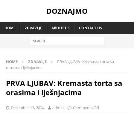
DOZNAJMO
HOME
ZDRAVLJE
ABOUT US
CONTACT US
HOME
ZDRAVLJE
PRVA LJUBAV: Kremasta torta sa
orasima i lješnjacima
PRVA LJUBAV: Kremasta torta sa
orasima i lješnjacima
December 13, 2024
admin
Comments Off