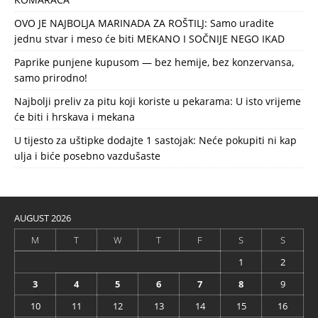
OVO JE NAJBOLJA MARINADA ZA ROŠTILJ: Samo uradite
jednu stvar i meso će biti MEKANO I SOČNIJE NEGO IKAD
Paprike punjene kupusom — bez hemije, bez konzervansa,
samo prirodno!
Najbolji preliv za pitu koji koriste u pekarama: U isto vrijeme
će biti i hrskava i mekana
U tijesto za uštipke dodajte 1 sastojak: Neće pokupiti ni kap
ulja i biće posebno vazdušaste
AUGUST 2026
M
T
W
T
F
S
S
1
2
3
4
5
6
7
8
9
10
11
12
13
14
15
16