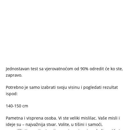
Jednostavan test sa vjerovatnoćom od 90% odredit će ko ste,
zapravo.
Potrebno je samo izabrati svoju visinu i pogledati rezultat
ispod:
140-150 cm
Pametna i visprena osoba. Vi ste veliki mislilac. Vaše misli i
ideje su – najvažnija stvar. Volite, u tišini i samoći,