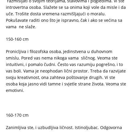
razmišljati o svojim teorijama, stavovima i pogledima. Vi ste
introvertna osoba. Slažete se sa onima koji vole da misle i da
uče. Trošite dosta vremena razmišljajući o moralu.
Pokušavate raditi ono što je ispravno, čak i ako se većina sa
vama ne slaže.
150-160 cm
Pronicljiva i filozofska osoba, jedinstvena u duhovnom
smislu. Pored vas nema nikoga vama sličnog. Veoma ste
intuitivni, i pomalo čudni. Često vas razumiju pogrešno, i to
vas boli. Vama je neophodan lični prostor. Treba da razvijate
svoju kreativnost, ona zahteva poštovanje drugih. Vi ste
osoba koja jasno vidi tamne i svjetle strane života. Veoma ste
emotivni.
160-170 cm
Zanimljiva ste, i uzbudljiva ličnost. Istinoljubac. Odgovorna