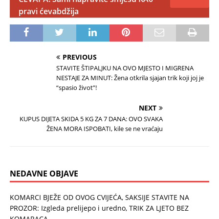
pravi ćevabdžija
PREVIOUS
STAVITE ŠTIPALJKU NA OVO MJESTO I MIGRENA
NESTAJE ZA MINUT: Žena otkrila sjajan trik koji joj je
“spasio život”!
NEXT
KUPUS DIJETA SKIDA 5 KG ZA 7 DANA: OVO SVAKA
ŽENA MORA ISPOBATI, kile se ne vraćaju
NEDAVNE OBJAVE
KOMARCI BJEŽE OD OVOG CVIJEĆA, SAKSIJE STAVITE NA
PROZOR: Izgleda prelijepo i uredno, TRIK ZA LJETO BEZ
KOMARACA