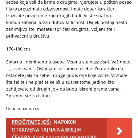
osoba koja voli da brine o drugima. Vjerujete u pošten posao
i lako preuzimate odgovornost. Imate dobar karakter.
Izazivate povjerenje kod drugih ljudi. Vi ste snažna,
komunikativna, brza i duhovita ličnost. Uvijek postoji nešto
zanimljivo što možete ispričati drugima. Voljeni ste i
prihvaćeni u društvu.
170-180 cm
Sigurna i dominantna osoba. Veoma ste nezavisni. Vaš moto
– „Uradi sam“. Oslanjate se samo na sebe. Znate kako da
ostanete jaki za sebe i druge ljude, one koje volite. Vi znate
šta želite i ne plašite se ići u susret tome. Jedino, što
zahtijevate od drugih je – da budu iskreni prema vama.
Spremni ste za istinu.
Uspesnazena.rs
PROČITAJTE JOŠ:
NAP0K0N
OTKRIVENA TAJNA NAJB0LJIH
ĆEVAPA: Sami napravite smjesu KA0