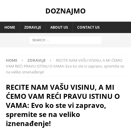
DOZNAJMO
HOME
ZDRAVLJE
ABOUT US
CONTACT US
HOME
ZDRAVLJE
RECITE NAM VAŠU VISINU, A MI ĆEMO
VAM REĆI PRAVU ISTINU O VAMA: Evo ko ste vi zapravo, spremite se
na veliko iznenađenje!
RECITE NAM VAŠU VISINU, A MI
ĆEMO VAM REĆI PRAVU ISTINU O
VAMA: Evo ko ste vi zapravo,
spremite se na veliko
iznenađenje!