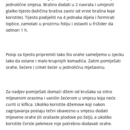
jednolične smjesa. Brašno dodati u 2 navrata i umijesiti
glatko tijesto (količina brašna zavisi od vrste brašna koje
koristite). Tijesto podijeliti na 4 jednaka dijela i formirati
loptice, zamotati u prozirnu foliju i ostaviti u frižider da
odmori 1 h.
Posip za tijesto pripremiti tako što orahe sameljemo u sjecku
tako da ostane i malo krupnijih komadića. Zatim pomiješati
orahe, šećere i cimet šećer u jednoličnu mješavinu.
Za nadjev pomiješati domaći džem od krušaka sa sitno
mljevenim orasima i vanilin šećerom u smjesu koja neće
curiti iz kiflica. Ukoliko koristite džemove koji nakon
zagrijavanja postaju tečni obavezno u smjesu dodati
mljevene orahe (ili orašaste plodove po želji), a ukoliko
koristite čvrste pekmeze nije potrebno dodavati orahe.