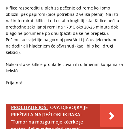
Kiflice rasporediti u pleh za pečenje od rerne koji smo
obložili pek papirom (biće potrebna 2 velika pleha). Na isti
način formirati kiflice i od ostalih kugli tijesta. Kiflice peći u
prethodno zakrijanoj rerni na 170°C oko 20-25 minuta dok
blago ne porumene po dnu (paziti da se ne prepeku).
Pečene su svijetlije na gornjoj površini i još uvijek mekane
na dodir ali hlađenjem će očvrsnuti (kao i bilo koji drugi
keksići).
Nakon što se kiflice prohlade čuvati ih u limenim kutijama za
keksiće.
Prijatno!
PROČITAJTE JOŠ:
OVA DJEVOJKA JE
PREŽIVILA NAJTEŽI OBLIK RAKA:
“Tumor na mozgu moje kćerke je