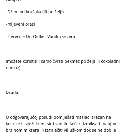
-Džem od krušaka (ili po želji)
-mljeveni orasi
-2 vrećice Dr. Oetker Vanilin šećera
(možete koristiti i samo čvrsti pekmez po želji ili čokoladni
namaz)
Izrada:
U odgovarajućoj posudi pomiješati maslac izrezan na
kockice i svježi krem sir i vanilin šećer. Izmiksati manjom
brzinom miksera ili izgnječiti viljuškom dok se ne dobije