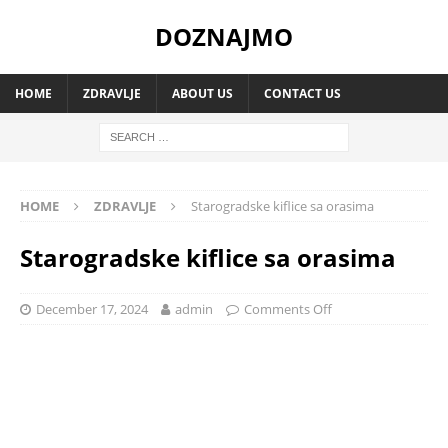
DOZNAJMO
HOME
ZDRAVLJE
ABOUT US
CONTACT US
HOME
ZDRAVLJE
Starogradske kiflice sa orasima
Starogradske kiflice sa orasima
December 17, 2024
admin
Comments Off