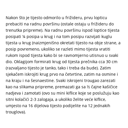
Nakon što je tijesto odmorilo u frižideru, prvu lopticu
prebaciti na radnu površinu (ostale ostaju u frižideru do
trenutka pripreme). Na radnu površinu ispod loptice tijesta
posipati ¼ posipa u krug i na tom posipu razvijati kuglu
tijesta u krug (naizmjenišno okretati tijesto na obje strane, a
posip povremeno, ukoliko se razleti mimo tijesta vratiti
rukom ispod tijesta kako bi se ravnomjerno utisnuo u svaki
dio. Oklagijom formirati krug od tijesta prečnika cca 30 cm
(razvaljano tijesto je tanko, tako i treba da bude). Zatim
sjekačem iskrojiti krug prvo na četvrtine, zatim na osmine i
na kraju i na šesnaestine. Svaki iskrojeni trougao zarezati
kao na slikama pripreme, premazati ga sa ½ čajne kašičice
nadjeva i zamotati (ovo su mini kiflice koje se poslužuju kao
sitni kolačići 2-3 zalogaja, a ukoliko želite veće kiflice,
umjesto na 16 dijelova tijesto podijelite na 12 jednakih
trouglova).