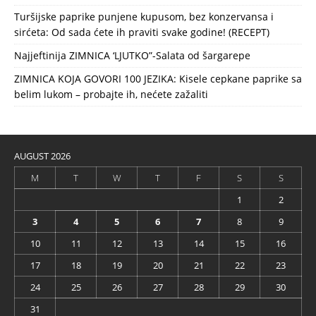
Turšijske paprike punjene kupusom, bez konzervansa i
sirćeta: Od sada ćete ih praviti svake godine! (RECEPT)
Najjeftinija ZIMNICA ‘LJUTKO”-Salata od šargarepe
ZIMNICA KOJA GOVORI 100 JEZIKA: Kisele cepkane paprike sa
belim lukom – probajte ih, nećete zažaliti
AUGUST 2026
M
T
W
T
F
S
S
1
2
3
4
5
6
7
8
9
10
11
12
13
14
15
16
17
18
19
20
21
22
23
24
25
26
27
28
29
30
31