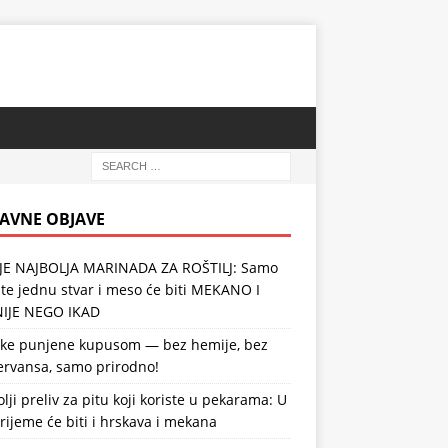
AVNE OBJAVE
JE NAJBOLJA MARINADA ZA ROŠTILJ: Samo
te jednu stvar i meso će biti MEKANO I
IJE NEGO IKAD
ike punjene kupusom — bez hemije, bez
ervansa, samo prirodno!
lji preliv za pitu koji koriste u pekarama: U
vrijeme će biti i hrskava i mekana