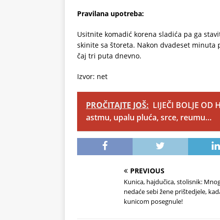
Pravilana upotreba:
Usitnite komadić korena sladića pa ga stav
skinite sa štoreta. Nakon dvadeset minuta pr
čaj tri puta dnevno.
Izvor: net
PROČITAJTE JOŠ:
LIJEČI BOLJE OD HE
astmu, upalu pluća, srce, reumu…
PREVIOUS
Kunica, hajdučica, stolisnik: Mnog
nedaće sebi žene prištedjele, kad
kunicom posegnule!