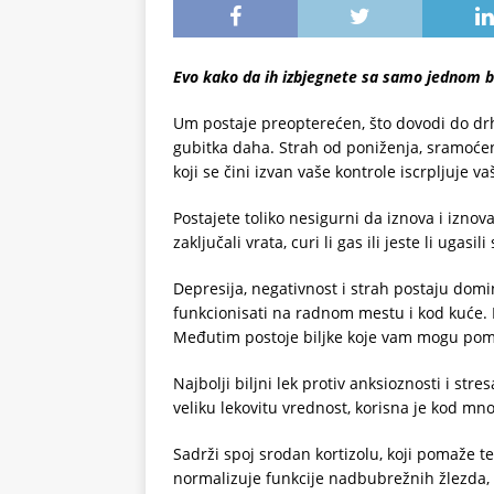
Evo kako da ih izbjegnete sa samo jednom 
Um postaje preopterećen, što dovodi do drht
gubitka daha. Strah od poniženja, sramoćen
koji se čini izvan vaše kontrole iscrpljuje 
Postajete toliko nesigurni da iznova i iznov
zaključali vrata, curi li gas ili jeste li ugasili
Depresija, negativnost i strah postaju dom
funkcionisati na radnom mestu i kod kuće. 
Međutim postoje biljke koje vam mogu pom
Najbolji biljni lek protiv anksioznosti i stre
veliku lekovitu vrednost, korisna je kod mn
Sadrži spoj srodan kortizolu, koji pomaže te
normalizuje funkcije nadbubrežnih žlezda, 