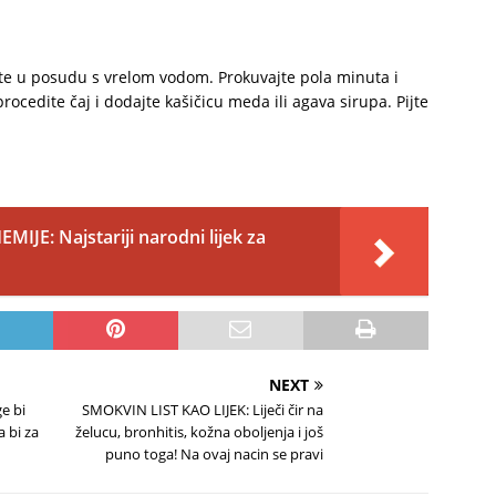
ite u posudu s vrelom vodom. Prokuvajte pola minuta i
ocedite čaj i dodajte kašičicu meda ili agava sirupa. Pijte
MIJE: Najstariji narodni lijek za
NEXT
e bi
SMOKVIN LIST KAO LIJEK: Liječi čir na
a bi za
želucu, bronhitis, kožna oboljenja i još
puno toga! Na ovaj nacin se pravi