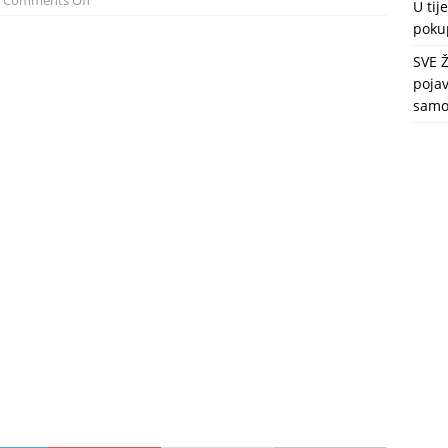
Comments Off
U tij
ZDRAVLJE
pokup
SVE 
pojav
samo