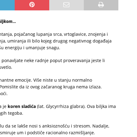
biljkom…
anja, pojačanog lupanja srca, vrtoglavice, znojenja i
ja, umiranja ili bilo kojeg drugog negativnog događaja
vašu energiju i umanjuje snagu.
a ponavljate neke radnje poput proveravanja jeste li
 svetlo.
inantne emocije. Više niste u stanju normalno
Pomislite da iz ovog začaranog kruga nema izlaza.
oći.
sa je
koren sladića
(lat. Glycyrrhiza glabra). Ova biljka ima
ogih tegoba.
lu da se lakše nosi s anksioznošću i stresom. Nadalje,
smiruje um i podstiče racionalno razmišljanje.