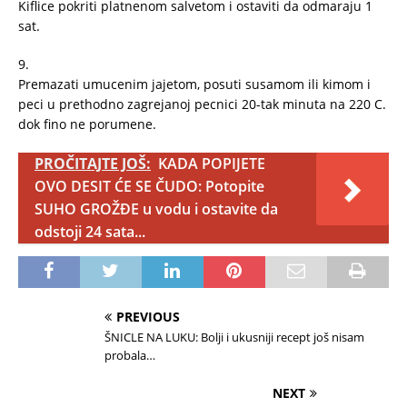
Kiflice pokriti platnenom salvetom i ostaviti da odmaraju 1
sat.
9.
Premazati umucenim jajetom, posuti susamom ili kimom i
peci u prethodno zagrejanoj pecnici 20-tak minuta na 220 C.
dok fino ne porumene.
PROČITAJTE JOŠ:
KADA POPIJETE
OVO DESIT ĆE SE ČUDO: Potopite
SUHO GROŽĐE u vodu i ostavite da
odstoji 24 sata...
PREVIOUS
ŠNICLE NA LUKU: Bolji i ukusniji recept još nisam
probala…
NEXT