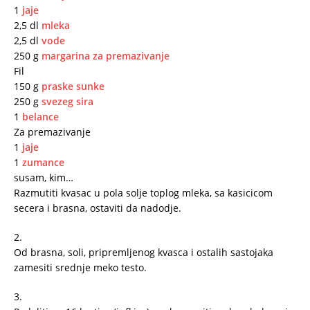
1
jaje
2,5 dl
mleka
2,5 dl
vode
250 g
margarina za premazivanje
Fil
150 g
praske sunke
250 g
svezeg sira
1
belance
Za premazivanje
1
jaje
1
zumance
susam, kim…
Razmutiti kvasac u pola solje toplog mleka, sa kasicicom
secera i brasna, ostaviti da nadodje.
2.
Od brasna, soli, pripremljenog kvasca i ostalih sastojaka
zamesiti srednje meko testo.
3.