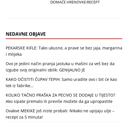
DOMAĆE HRENOVKE:RECEPT
NEDAVNE OBJAVE
PEKARSKE KIFLE: Tako ukusne, a prave se bez jaja, margarina
i mlijeka
Ovo je jedini način pranja jastuka u mašini za veš bez da
izgube svoj originalni oblik: GENIJALNO JE
KAKO OČISTITI ČUPAV TEPIH: Samo uradite ovo i bit će kao
tek iz fabrike…
KOLIKO TAČNO PRAŠKA ZA PECIVO SE DODAJE U TIJESTO?
Ako sipate premalo ili previše možete da ga upropastite
Ovakve MEKIKE još niste probali: Nikako ne upijaju ulje –
recept za 5 minuta!