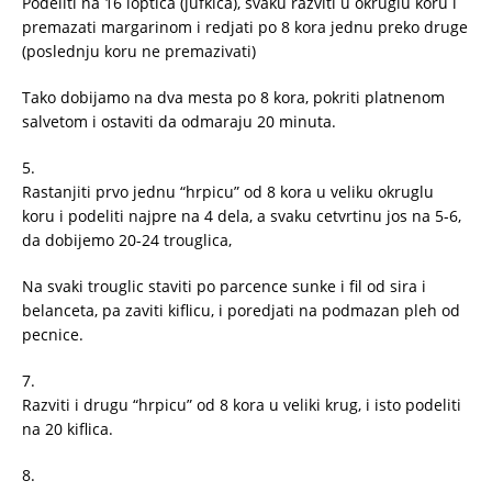
Podeliti na 16 loptica (jufkica), svaku razviti u okruglu koru i
premazati margarinom i redjati po 8 kora jednu preko druge
(poslednju koru ne premazivati)
Tako dobijamo na dva mesta po 8 kora, pokriti platnenom
salvetom i ostaviti da odmaraju 20 minuta.
5.
Rastanjiti prvo jednu “hrpicu” od 8 kora u veliku okruglu
koru i podeliti najpre na 4 dela, a svaku cetvrtinu jos na 5-6,
da dobijemo 20-24 trouglica,
Na svaki trouglic staviti po parcence sunke i fil od sira i
belanceta, pa zaviti kiflicu, i poredjati na podmazan pleh od
pecnice.
7.
Razviti i drugu “hrpicu” od 8 kora u veliki krug, i isto podeliti
na 20 kiflica.
8.