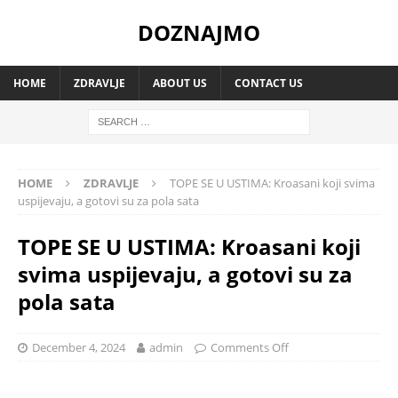
DOZNAJMO
HOME
ZDRAVLJE
ABOUT US
CONTACT US
HOME
ZDRAVLJE
TOPE SE U USTIMA: Kroasani koji svima
uspijevaju, a gotovi su za pola sata
TOPE SE U USTIMA: Kroasani koji
svima uspijevaju, a gotovi su za
pola sata
December 4, 2024
admin
Comments Off