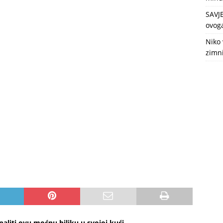
SAVJ
ovoga
Niko 
zimni
paliti ovu moćnu biljku u svojoj kući…