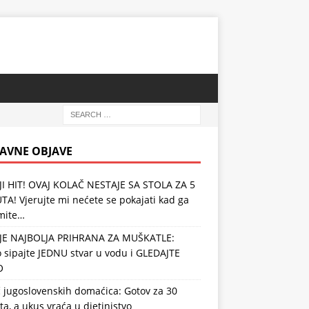
AVNE OBJAVE
JI HIT! OVAJ KOLAČ NESTAJE SA STOLA ZA 5
A! Vjerujte mi nećete se pokajati kad ga
mite…
JE NAJBOLJA PRIHRANA ZA MUŠKATLE:
 sipajte JEDNU stvar u vodu i GLEDAJTE
O
 jugoslovenskih domaćica: Gotov za 30
a, a ukus vraća u djetinjstvo