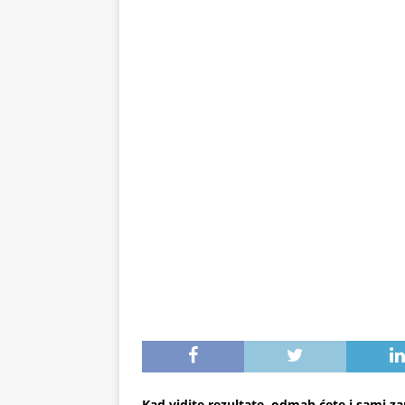
preukusna
ZDRAVLJE
Kad vidite rezultate, odmah ćete i sami za