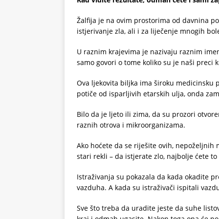
Žalfija je na ovim prostorima od davnina pozn
istjerivanje zla, ali i za liječenje mnogih bole
U raznim krajevima je nazivaju raznim imenim
samo govori o tome koliko su je naši preci ko
Ova ljekovita biljka ima široku medicinsku p
potiče od isparljivih etarskih ulja, onda zam
Bilo da je ljeto ili zima, da su prozori otvo
raznih otrova i mikroorganizama.
Ako hoćete da se riješite ovih, nepoželjnih m
stari rekli – da istjerate zlo, najbolje ćete t
Istraživanja su pokazala da kada okadite pros
vazduha. A kada su istraživači ispitali vazdu
Sve što treba da uradite jeste da suhe listov
kraj i odmah ugasite. Nakon toga ona će poč