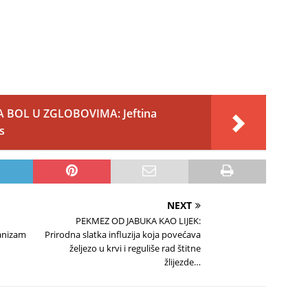
A BOL U ZGLOBOVIMA: Jeftina
s
NEXT
PEKMEZ OD JABUKA KAO LIJEK:
ganizam
Prirodna slatka influzija koja povećava
željezo u krvi i reguliše rad štitne
žlijezde…