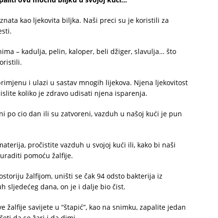
ata kao ljekovita biljka. Naši preci su je koristili za
sti.
a – kadulja, pelin, kaloper, beli džiger, slavulja… što
ristili.
rimjenu i ulazi u sastav mnogih lijekova. Njena ljekovitost
islite koliko je zdravo udisati njena isparenja.
reni po cio dan ili su zatvoreni, vazduh u našoj kući je pun
aterija, pročistite vazduh u svojoj kući ili, kako bi naši
o uraditi pomoću žalfije.
toriju žalfijom, uništi se čak 94 odsto bakterija iz
h sljedećeg dana, on je i dalje bio čist.
e žalfije savijete u “štapić”, kao na snimku, zapalite jedan
eti da se žari i da dimi.