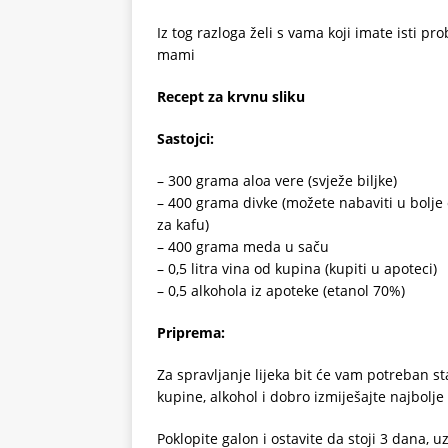
Iz tog razloga želi s vama koji imate isti p
mami
Recept za krvnu sliku
Sastojci:
– 300 grama aloa vere (svježe biljke)
– 400 grama divke (možete nabaviti u bolje
za kafu)
– 400 grama meda u saču
– 0,5 litra vina od kupina (kupiti u apoteci)
– 0,5 alkohola iz apoteke (etanol 70%)
Priprema:
Za spravljanje lijeka bit će vam potreban st
kupine, alkohol i dobro izmiješajte najbol
Poklopite galon i ostavite da stoji 3 dana, 