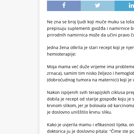
Ne zna se broj ljudi koji muče muku sa loš
prepisuju suplementi gvožđa i namirnice b
prirodnih namirnica može da učini pravo ču
Jedna žena otkrila je stari recept koji je 
hemioterapije:
Moja mama već duže vrijeme ima probleme sa
zrnaca), samim tim nisko željezo i hemoglob
(dobroćudnog tumora na maternici) koji je 
Nakon ispijenih svih terapijskih ciklusa pre
dobila je recept od starije gospođe koju je s
krvnom slikom, jer je bolovala od karcinoma 
je doslovno unišštilo krvnu sliku.
Kako je uvjerila mamu i efikasnost lijeka, on
doktorica ju je doslovno pitala: “Čime ste po