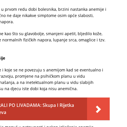
, u prvom redu dobi bolesnika, brzini nastanka anemije i
čno ne daje nikakve simptome osim opće slabosti,
 napora.
kao što su glavobolje, smanjeni apetit, bljedilo kože,
 normalnih fizičkih napora, lupanje srca, omaglice i tzv.
ije
e i koje se ne povezuju s anemijom kad se eventualno i
 razvoju, promjene na psihičkom planu u vidu
onašanja, a na inetektualnom planu u vidu slabijih
su na djecu iste dobi koja nisu anemična.
LI PO LIVADAMA: Skupa I Rijetka
eva