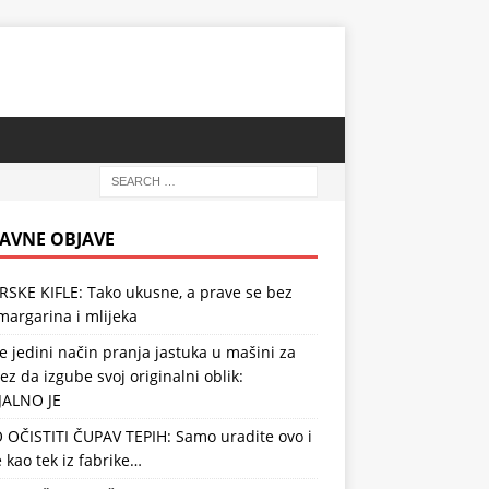
AVNE OBJAVE
RSKE KIFLE: Tako ukusne, a prave se bez
 margarina i mlijeka
e jedini način pranja jastuka u mašini za
ez da izgube svoj originalni oblik:
JALNO JE
 OČISTITI ČUPAV TEPIH: Samo uradite ovo i
e kao tek iz fabrike…