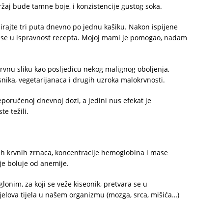
ržaj bude tamne boje, i konzistencije gustog soka.
umirajte tri puta dnevno po jednu kašiku. Nakon ispijene
ite se u ispravnost recepta. Mojoj mami je pomogao, nadam
krvnu sliku kao posljedicu nekog malignog oboljenja,
nika, vegetarijanaca i drugih uzroka malokrvnosti.
reporučenoj dnevnoj dozi, a jedini nus efekat je
te težili.
ih krvnih zrnaca, koncentracije hemoglobina i mase
je boluje od anemije.
onim, za koji se veže kiseonik, pretvara se u
jelova tijela u našem organizmu (mozga, srca, mišića…)