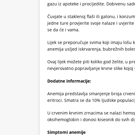
gazu iz apoteke i procijedite. Dobivenu sad
Čuvjate u staklenoj flaši ili galonu, i konz
jedne ture provjerite svoje nalaze i uvjer
se da će i vama.
Lijek se preporučuje svima koji imaju lošu 
anemija usljed iskrvarenja, bubrežnih boles
Ovaj lijek možete piti koliko god želite, u p
nevjerovatno popravljanje krvne slike kojoj s
Dodatne informacije:
Anemija predstavlja smanjenje broja crven
eritroci. Smatra se da 10% ljudske populaci
U crvenim krvnim zrnacima se nalazi hemogl
oksihemoglobin i donosi kiseonik do svih di
Simptomi anemije