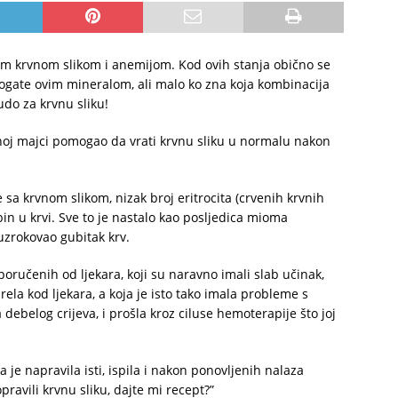
om krvnom slikom i anemijom. Kod ovih stanja obično se
ogate ovim mineralom, ali malo ko zna koja kombinacija
do za krvnu sliku!
njenoj majci pomogao da vrati krvnu sliku u normalu nakon
 krvnom slikom, nizak broj eritrocita (crvenih krvnih
in u krvi. Sve to je nastalo kao posljedica mioma
uzrokovao gubitak krv.
poručenih od ljekara, koji su naravno imali slab učinak,
rela kod ljekara, a koja je isto tako imala probleme s
debelog crijeva, i prošla kroz ciluse hemoterapije što joj
a je napravila isti, ispila i nakon ponovljenih nalaza
pravili krvnu sliku, dajte mi recept?”