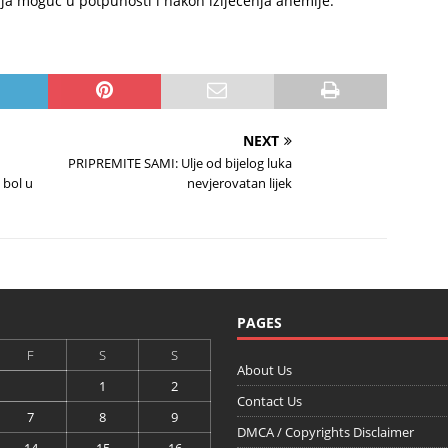
cija moguć u potpunosti i nakon izlječenja anemije.
NEXT
PRIPREMITE SAMI: Ulje od bijelog luka
i bol u
nevjerovatan lijek
PAGES
F
S
S
About Us
1
2
Contact Us
7
8
9
DMCA / Copyrights Disclaimer