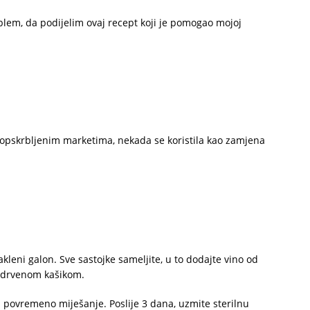
roblem, da podijelim ovaj recept koji je pomogao mojoj
 opskrbljenim marketima, nekada se koristila kao zamjena
akleni galon. Sve sastojke sameljite, u to dodajte vino od
je drvenom kašikom.
uz povremeno miješanje. Poslije 3 dana, uzmite sterilnu