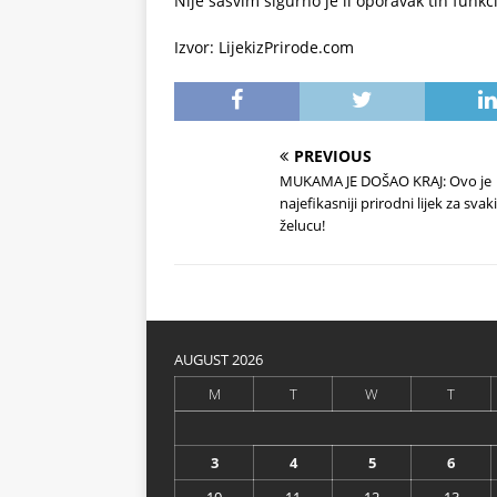
Nije sasvim sigurno je li oporavak tih funk
Izvor: LijekizPrirode.com
PREVIOUS
MUKAMA JE DOŠAO KRAJ: Ovo je
najefikasniji prirodni lijek za svak
želucu!
AUGUST 2026
M
T
W
T
3
4
5
6