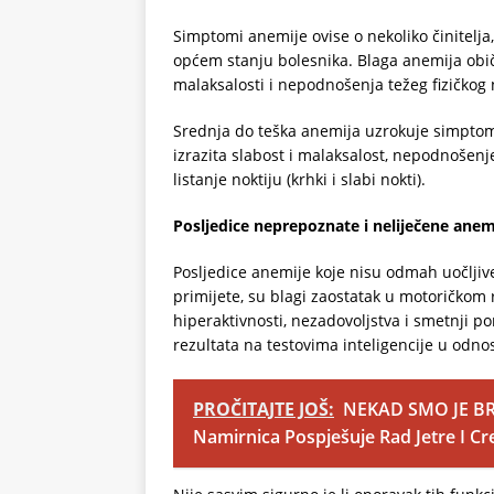
Simptomi anemije ovise o nekoliko činitelja
općem stanju bolesnika. Blaga anemija obi
malaksalosti i nepodnošenja težeg fizičkog
Srednja do teška anemija uzrokuje simptome 
izrazita slabost i malaksalost, nepodnošenje
listanje noktiju (krhki i slabi nokti).
Posljedice neprepoznate i neliječene anem
Posljedice anemije koje nisu odmah uočljiv
primijete, su blagi zaostatak u motoričkom
hiperaktivnosti, nezadovoljstva i smetnji p
rezultata na testovima inteligencije u odno
PROČITAJTE JOŠ:
NEKAD SMO JE BRA
Namirnica Pospješuje Rad Jetre I Cr