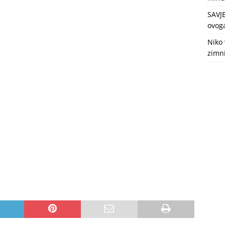
SAVJ
ovoga
Niko 
zimni