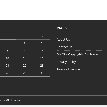
PAGES
F
S
S
About Us
1
2
Contact Us
7
8
9
DMCA / Copyrights Disclaimer
14
15
16
Privacy Policy
21
22
23
Terms of Service
28
29
30
e by
MH Themes