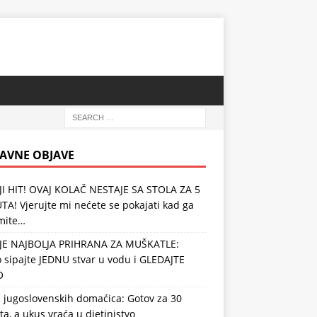
AVNE OBJAVE
JI HIT! OVAJ KOLAČ NESTAJE SA STOLA ZA 5
A! Vjerujte mi nećete se pokajati kad ga
mite…
JE NAJBOLJA PRIHRANA ZA MUŠKATLE:
 sipajte JEDNU stvar u vodu i GLEDAJTE
O
 jugoslovenskih domaćica: Gotov za 30
a, a ukus vraća u djetinjstvo