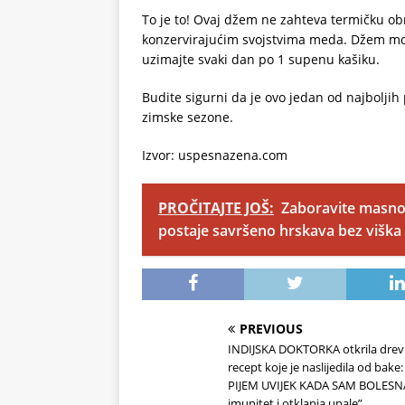
To je to! Ovaj džem ne zahteva termičku obr
konzervirajućim svojstvima meda. Džem može
uzimajte svaki dan po 1 supenu kašiku.
Budite sigurni da je ovo jedan od najboljih
zimske sezone.
Izvor: uspesnazena.com
PROČITAJTE JOŠ:
Zaboravite masnoću
postaje savršeno hrskava bez viška 
PREVIOUS
INDIJSKA DOKTORKA otkrila drev
recept koje je naslijedila od bake
PIJEM UVIJEK KADA SAM BOLESNA
imunitet i otklanja upale”