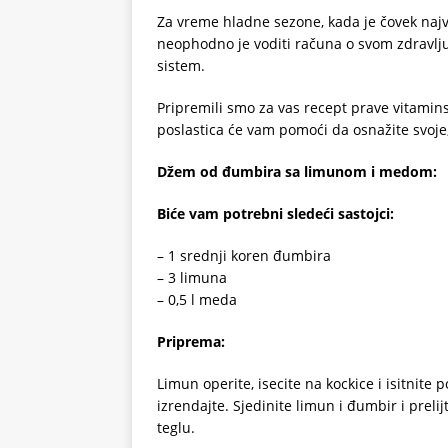
Za vreme hladne sezone, kada je čovek naj
neophodno je voditi računa o svom zdravlju.
sistem.
Pripremili smo za vas recept prave vitam
poslastica će vam pomoći da osnažite svoje, 
Džem od đumbira sa limunom i medom:
Biće vam potrebni sledeći sastojci:
– 1 srednji koren đumbira
– 3 limuna
– 0,5 l meda
Priprema:
Limun operite, isecite na kockice i isitnite 
izrendajte. Sjedinite limun i đumbir i prel
teglu.