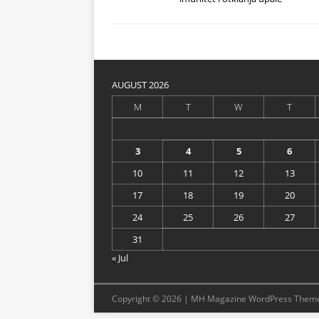
AUGUST 2026
M
T
W
T
3
4
5
6
10
11
12
13
17
18
19
20
24
25
26
27
31
« Jul
Copyright © 2026 | MH Magazine WordPress Them