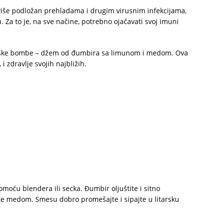
više podložan prehladama i drugim virusnim infekcijama,
 Za to je, na sve načine, potrebno ojačavati svoj imuni
inske bombe – džem od đumbira sa limunom i medom. Ova
i zdravlje svojih najbližih.
pomoću blendera ili secka. Đumbir oljuštite i sitno
ijte medom. Smesu dobro promešajte i sipajte u litarsku