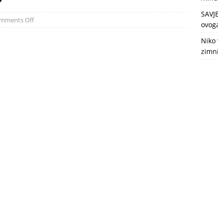
SAVJ
mments Off
ovoga
Niko 
zimni