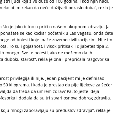
gistri ljudi koji žive duže od 100 godina, i kod njih nađu
 neko bi im rekao da neće dožijveti odraslo doba”, rekla je
o što je jako bitno u priči o našem ukupnom zdravlju. Ja
a ponašate se kao kockar početnik u Las Vegasu, onda ćete
noge od bolesti koje inače zovemo civilizacijskim. Nije im
. To su i gojaznost, i visok pritisak, i dijabetes tipa 2,
ih mnogo. Sve te bolesti, ako ne možemo da ih
duboku starost”, rekla je ona i prepričala razgovor sa
ost privilegija ili nije. Jedan pacijent mi je definisao
ro 50 kilograma, i kada je prestao da pije lijekove za šećer i
 valjda da treba da umrem zdrav? Pa, to jeste ideja
fesorka i dodala da su tri stvari osnova dobrog zdravlja.
t koju mnogi zaboravljaju su preduslov zdravlja”, rekla je