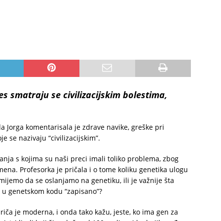
es smatraju se civilizacijskim bolestima,
oda Jorga komentarisala je zdrave navike, greške pri
oje se nazivaju “civilizacijskim”.
stanja s kojima su naši preci imali toliko problema, zbog
a. Profesorka je pričala i o tome koliku genetika ulogu
 smijemo da se oslanjamo na genetiku, ili je važnije šta
je u genetskom kodu “zapisano”?
priča je moderna, i onda tako kažu, jeste, ko ima gen za