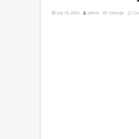
preukusna
ZDRAVLJE
July 10, 2024
admin
Zdravlje
Co