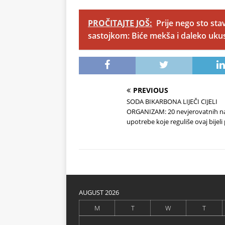
PROČITAJTE JOŠ:
Prije nego sto sta
sastojkom: Biće mekša i daleko ukus
PREVIOUS
SODA BIKARBONA LIJEČI CIJELI
ORGANIZAM: 20 nevjerovatnih n
upotrebe koje reguliše ovaj bijel
AUGUST 2026
M
T
W
T