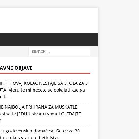
AVNE OBJAVE
JI HIT! OVAJ KOLAČ NESTAJE SA STOLA ZA 5
A! Vjerujte mi nećete se pokajati kad ga
mite…
JE NAJBOLJA PRIHRANA ZA MUŠKATLE:
 sipajte JEDNU stvar u vodu i GLEDAJTE
O
 jugoslovenskih domaćica: Gotov za 30
a, a ukus vraća u djetinjstvo