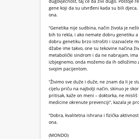
dugovječnost, taj će da živi dugo. Postoje re
gene koji da su utvrđeni kada su bili djeca,
ona.
“Genetika nije sudbina, način života je nešt
bih to rekla, i ako nemate dobru genetiku 
dobru genetiku brzo istrošiti i izazvaćete m
džabe ime takvo, one su tekovine načina života
metabolički sindrom i da ne nabrajam, ima 
izbjegnemo, onda možemo da ih odložimo za 
svojim pacijentom.
“Živimo sve duže i duže, ne znam da li je star
cijelu priču na najbolji način, skinuo je sko
pritisak, kaže on meni – doktorka, ne misliš
medicine okrenute prevenciji”, kazala je pro
“Dobra, kvalitetna ishrana i fizička aktivnos
ona.
(MONDO)