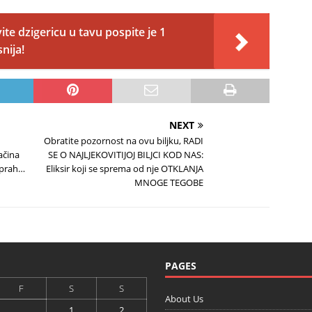
vite dzigericu u tavu pospite je 1
nija!
NEXT
Obratite pozornost na ovu biljku, RADI
ačina
SE O NAJLJEKOVITIJOJ BILJCI KOD NAS:
i prah…
Eliksir koji se sprema od nje OTKLANJA
MNOGE TEGOBE
PAGES
F
S
S
About Us
1
2