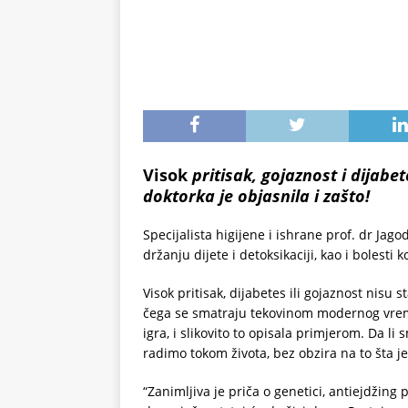
Visok
pritisak, gojaznost i dijabet
doktorka je objasnila i zašto!
Specijalista higijene i ishrane prof. dr Jag
držanju dijete i detoksikaciji, kao i bolesti k
Visok pritisak, dijabetes ili gojaznost nisu 
čega se smatraju tekovinom modernog vremen
igra, i slikovito to opisala primjerom. Da li
radimo tokom života, bez obzira na to šta 
“Zanimljiva je priča o genetici, antiejdžing 