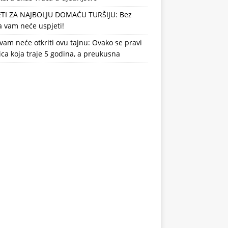
ETI ZA NAJBOLJU DOMAĆU TURŠIJU: Bez
 vam neće uspjeti!
vam neće otkriti ovu tajnu: Ovako se pravi
ca koja traje 5 godina, a preukusna