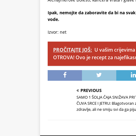
Ipak, nemojte da zaboravite da bi na svaku
vode.
Izvor: net
PROČITAJTE JOŠ:
U vašim crijevima 
OTROVA! Ovo je recept za najefikasn
PREVIOUS
SAMO 1 ŠOLJA ČAJA SNIŽAVA PRI
ČUVA SRCE I JETRU: Blagotvoran 
zdravlje, ali ne smiju svi da ga pij