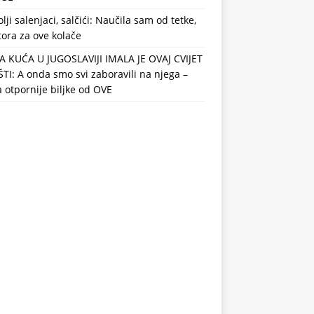
lji salenjaci, salčići: Naučila sam od tetke,
ora za ove kolače
A KUĆA U JUGOSLAVIJI IMALA JE OVAJ CVIJET
TI: A onda smo svi zaboravili na njega –
otpornije biljke od OVE