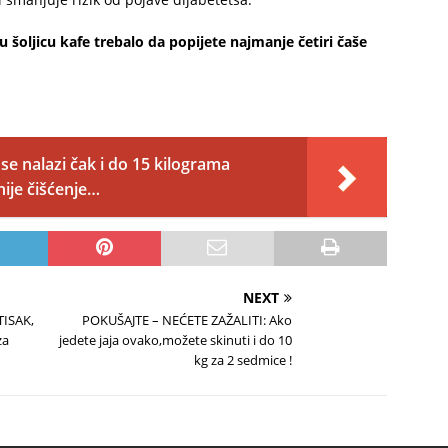
 šoljicu kafe trebalo da popijete najmanje četiri čaše
se nalazi čak i do 15 kilograma
ije čišćenje…
NEXT
TISAK,
POKUŠAJTE – NEĆETE ZAŽALITI: Ako
za
jedete jaja ovako,možete skinuti i do 10
u
kg za 2 sedmice !