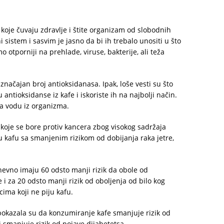
 koje čuvaju zdravlje i štite organizam od slobodnih
sistem i sasvim je jasno da bi ih trebalo unositi u što
mo otporniji na prehlade, viruse, bakterije, ali teža
značajan broj antioksidanasa. Ipak, loše vesti su što
u antioksidanse iz kafe i iskoriste ih na najbolji način.
đa vodu iz organizma.
 koje se bore protiv kancera zbog visokog sadržaja
su kafu sa smanjenim rizikom od dobijanja raka jetre,
 dnevno imaju 60 odsto manji rizik da obole od
i za 20 odsto manji rizik od oboljenja od bilo kog
ima koji ne piju kafu.
, pokazala su da konzumiranje kafe smanjuje rizik od
i smanjuje rizik od pojave dijabetetsa.