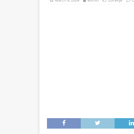
March 9, 2024
admin
Zdravlje
C
zaboravili na njega – nema 