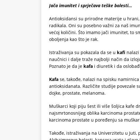
Jača imunitet i sprječava teške bolesti…
Antioksidansi su prirodne materije u hrani,
radikala. Oni su posebno važni za naš imuni 
većoj količini. Što imamo jači imunitet, to s
oboljenja kao što je rak.
Istraživanja su pokazala da se u
kafi
nalazi 
naučnici i dalje traže najbolji način da izloj
Poznato je da je
kafa
i diuretik i da osloba
Kafa
se, takođe, nalazi na spisku namirnica
antioksidanata. Različite studije povezale 
dojke, prostate, melanoma.
Muškarci koji piju šest ili više šoljica kafe
najsmrtonosnijeg oblika karcinoma prostate 
karcinoma prostate u poređenju sa muškarc
Takođe, istraživanja na Univerzitetu u Juti
Alchajmerove bolesti, kancera vrata i glave 