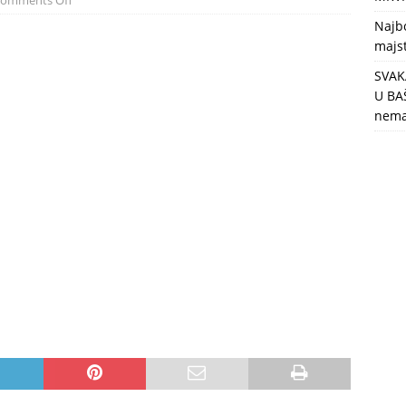
omments Off
otpornije biljke od OVE
ZDRAVLJE
Najbo
majst
SVAK
U BAŠ
nema 