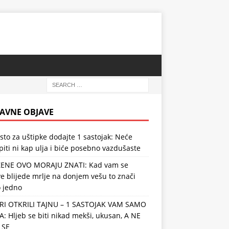
AVNE OBJAVE
esto za uštipke dodajte 1 sastojak: Neće
iti ni kap ulja i biće posebno vazdušaste
ŽENE OVO MORAJU ZNATI: Kad vam se
e blijede mrlje na donjem vešu to znači
 jedno
RI OTKRILI TAJNU – 1 SASTOJAK VAM SAMO
: Hljeb se biti nikad mekši, ukusan, A NE
 SE