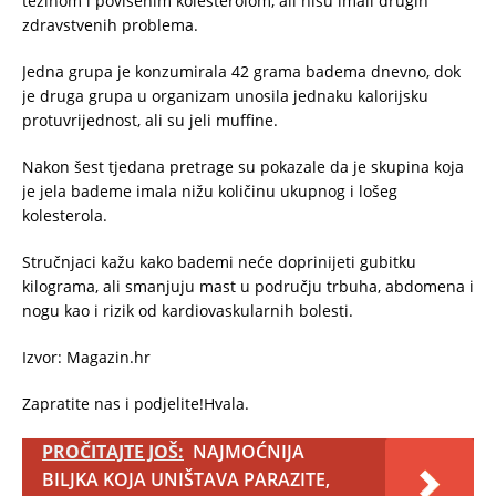
težinom i povišenim kolesterolom, ali nisu imali drugih
zdravstvenih problema.
Jedna grupa je konzumirala 42 grama badema dnevno, dok
je druga grupa u organizam unosila jednaku kalorijsku
protuvrijednost, ali su jeli muffine.
Nakon šest tjedana pretrage su pokazale da je skupina koja
je jela bademe imala nižu količinu ukupnog i lošeg
kolesterola.
Stručnjaci kažu kako bademi neće doprinijeti gubitku
kilograma, ali smanjuju mast u području trbuha, abdomena i
nogu kao i rizik od kardiovaskularnih bolesti.
Izvor: Magazin.hr
Zapratite nas i podjelite!Hvala.
PROČITAJTE JOŠ:
NAJMOĆNIJA
BILJKA KOJA UNIŠTAVA PARAZITE,