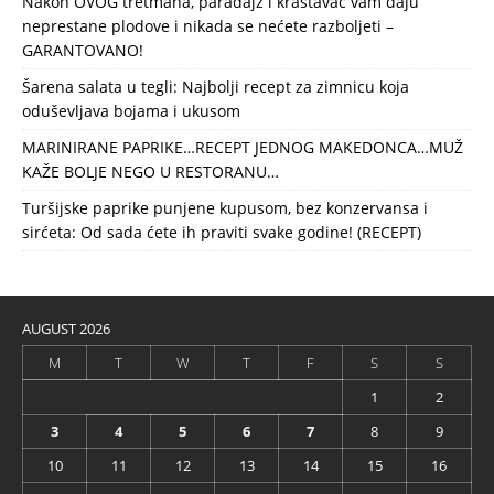
Nakon OVOG tretmana, paradajz i krastavac vam daju
neprestane plodove i nikada se nećete razboljeti –
GARANTOVANO!
Šarena salata u tegli: Najbolji recept za zimnicu koja
oduševljava bojama i ukusom
MARINIRANE PAPRIKE…RECEPT JEDNOG MAKEDONCA…MUŽ
KAŽE BOLJE NEGO U RESTORANU…
Turšijske paprike punjene kupusom, bez konzervansa i
sirćeta: Od sada ćete ih praviti svake godine! (RECEPT)
AUGUST 2026
M
T
W
T
F
S
S
1
2
3
4
5
6
7
8
9
10
11
12
13
14
15
16