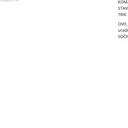
mments Off
KOMA
STAVI
TRIK
OVO 
uradi
SOČN