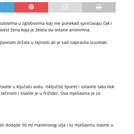
a bolovima u zglobovima koji me ponekad sprečavaju čak i
ovest žena koja je želela da ostane anonimna.
glavnom držala u tajnosti ali je sad napravila izuzetak.
tavite u ključalu vodu. Isključite šporet i ostavite tako dok
tečnosti i stavite je u frižider. Ova mješavina je za
li dodajte 50 ml maslinovog ulja i tu mješavinu stavite u