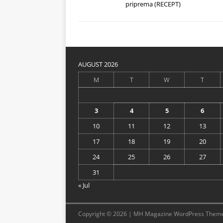
priprema (RECEPT)
AUGUST 2026
M
T
W
T
3
4
5
6
10
11
12
13
17
18
19
20
24
25
26
27
31
« Jul
Copyright © 2026 | MH Magazine WordPress Them