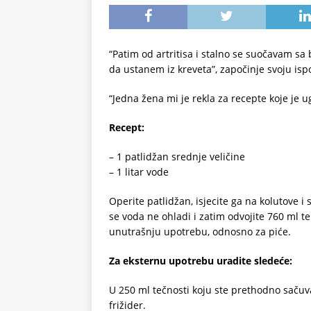
“Patim od artritisa i stalno se suočavam s
da ustanem iz kreveta”, započinje svoju isp
“Jedna žena mi je rekla za recepte koje je u
Recept:
– 1 patlidžan srednje veličine
– 1 litar vode
Operite patlidžan, isjecite ga na kolutove i s
se voda ne ohladi i zatim odvojite 760 ml te 
unutrašnju upotrebu, odnosno za piće.
Za eksternu upotrebu uradite sledeće:
U 250 ml tečnosti koju ste prethodno sačuva
frižider.