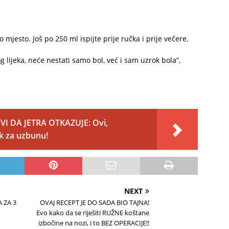
 mjesto. Još po 250 ml ispijte prije ručka i prije večere.
lijeka, neće nestati samo bol, već i sam uzrok bola”,
I DA JETRA OTKAZUJE: Ovi,
ak za uzbunu!
NEXT
 ZA 3
OVAJ RECEPT JE DO SADA BIO TAJNA!
Evo kako da se riješiti RUŽNE koštane
izbočine na nozi, i to BEZ OPERACIJE!!