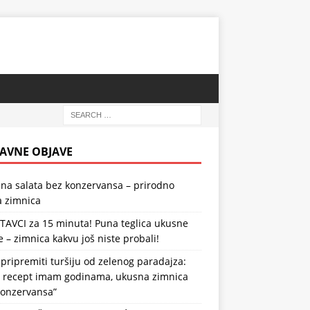
AVNE OBJAVE
na salata bez konzervansa – prirodno
a zimnica
TAVCI za 15 minuta! Puna teglica ukusne
e – zimnica kakvu još niste probali!
pripremiti turšiju od zelenog paradajza:
j recept imam godinama, ukusna zimnica
konzervansa”