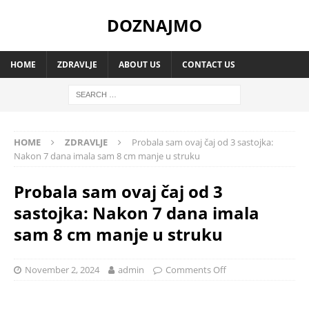
DOZNAJMO
HOME
ZDRAVLJE
ABOUT US
CONTACT US
HOME
ZDRAVLJE
Probala sam ovaj čaj od 3 sastojka:
Nakon 7 dana imala sam 8 cm manje u struku
Probala sam ovaj čaj od 3
sastojka: Nakon 7 dana imala
sam 8 cm manje u struku
November 2, 2024
admin
Comments Off