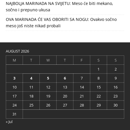
NAJBOLJA MARINADA NA SVIJETU: Meso će biti mekano,
sočno i prepuno ukusa
OVA MARINADA ĆE VAS OBORITI SA NOGU: Ovakvo sočno
meso još niste nikad probali
AUGUST 2026
M
T
W
T
F
S
S
1
2
3
4
5
6
7
8
9
10
11
12
13
14
15
16
17
18
19
20
21
22
23
24
25
26
27
28
29
30
31
« Jul