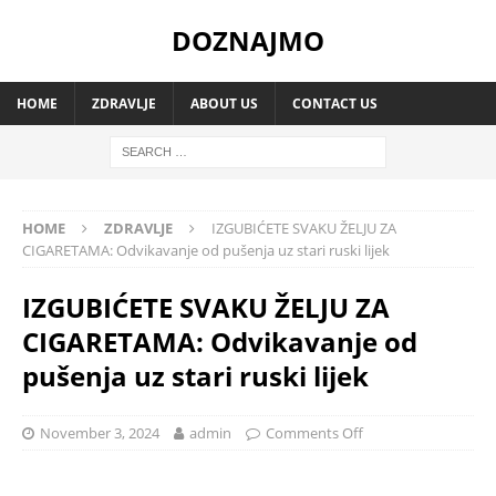
DOZNAJMO
HOME
ZDRAVLJE
ABOUT US
CONTACT US
HOME
ZDRAVLJE
IZGUBIĆETE SVAKU ŽELJU ZA
CIGARETAMA: Odvikavanje od pušenja uz stari ruski lijek
IZGUBIĆETE SVAKU ŽELJU ZA
CIGARETAMA: Odvikavanje od
pušenja uz stari ruski lijek
November 3, 2024
admin
Comments Off