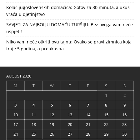
Kolač jugoslovenskih domaćica: Gotov za 30 minuta, a ukus
vraća u djetinjstvo
SAVJETI ZA NAJBOLJU DOMAĆU TURŠIJU: Bez ovoga vam neće
uspjeti!
Niko vam neće otkriti ovu tajnu: Ovako se pravi zimnica koja
traje 5 godina, a preukusna
AUGUST 2026
M
T
W
T
F
S
S
1
2
3
4
5
6
7
8
9
10
11
12
13
14
15
16
17
18
19
20
21
22
23
24
25
26
27
28
29
30