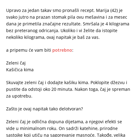
Upravo za jedan takav smo pronašli recept. Marija (42) je
svako jutro na prazan stomak pila ovu mešavina i za mesec
dana je primetila značajne rezultate. Smršala je 4 kilograma
bez preteranog odricanja. Ukoliko i vi želite da istopite
nekoliko kilograma, ovaj napitak je baš za vas.
a pripemu će vam biti
potrebno
:
Zeleni čaj
Kašičica kima
Skuvajte zeleni čaj i dodajte kašiku kima. Poklopite džezvu i
pustite da odstoji oko 20 minuta. Nakon toga, čaj je spreman
za upotrebu.
Zašto je ovaj napitak tako delotvoran?
Zeleni čaj je odlična dopuna dijetama, a njegovi efekti se
vide u minimalnom roku. On sadrži katehine, prirodne
sastojke koji utiču na sagorevanje masnoće. Takođe, velika