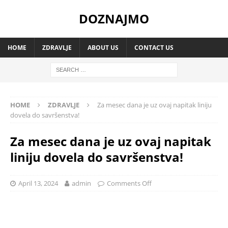
DOZNAJMO
HOME
ZDRAVLJE
ABOUT US
CONTACT US
HOME
ZDRAVLJE
Za mesec dana je uz ovaj napitak liniju
dovela do savršenstva!
Za mesec dana je uz ovaj napitak
liniju dovela do savršenstva!
April 13, 2024
admin
Comments Off