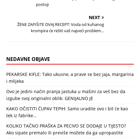
postoji
NEXT
ŽENE ZAPIŠITE OVAJ RECEPT: Voda od kuhanog
krompira će rešiti vaš najveći problem…
NEDAVNE OBJAVE
PEKARSKE KIFLE: Tako ukusne, a prave se bez jaja, margarina
i mlijeka
Ovo je jedini način pranja jastuka u mašini za veš bez da
izgube svoj originalni oblik: GENIJALNO JE
KAKO OČISTITI ČUPAV TEPIH: Samo uradite ovo i bit će kao
tek iz fabrike…
KOLIKO TAČNO PRAŠKA ZA PECIVO SE DODAJE U TIJESTO?
Ako sipate premalo ili previše možete da ga upropastite