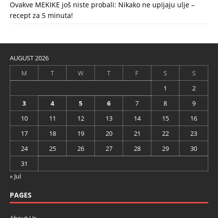
Ovakve MEKIKE još niste probali: Nikako ne upijaju ulje –
recept za 5 minuta!
AUGUST 2026
M
T
W
T
F
S
S
1
2
3
4
5
6
7
8
9
10
11
12
13
14
15
16
17
18
19
20
21
22
23
24
25
26
27
28
29
30
31
« Jul
PAGES