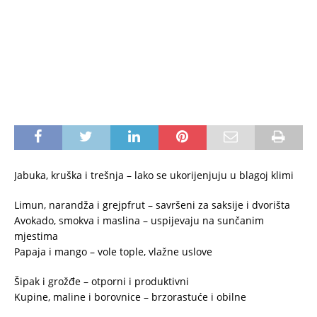
Jabuka, kruška i trešnja – lako se ukorijenjuju u blagoj klimi
Limun, narandža i grejpfrut – savršeni za saksije i dvorišta
Avokado, smokva i maslina – uspijevaju na sunčanim
mjestima
Papaja i mango – vole tople, vlažne uslove
Šipak i grožđe – otporni i produktivni
Kupine, maline i borovnice – brzorastuće i obilne