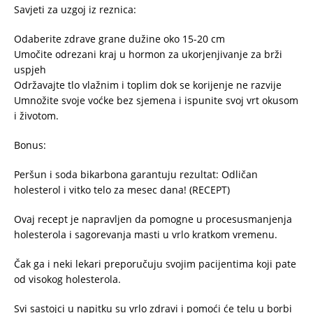
Savjeti za uzgoj iz reznica:
Odaberite zdrave grane dužine oko 15-20 cm
Umočite odrezani kraj u hormon za ukorjenjivanje za brži
uspjeh
Održavajte tlo vlažnim i toplim dok se korijenje ne razvije
Umnožite svoje voćke bez sjemena i ispunite svoj vrt okusom
i životom.
Bonus:
Peršun i soda bikarbona garantuju rezultat: Odličan
holesterol i vitko telo za mesec dana! (RECEPT)
Ovaj recept je napravljen da pomogne u procesusmanjenja
holesterola i sagorevanja masti u vrlo kratkom vremenu.
Čak ga i neki lekari preporučuju svojim pacijentima koji pate
od visokog holesterola.
Svi sastojci u napitku su vrlo zdravi i pomoći će telu u borbi