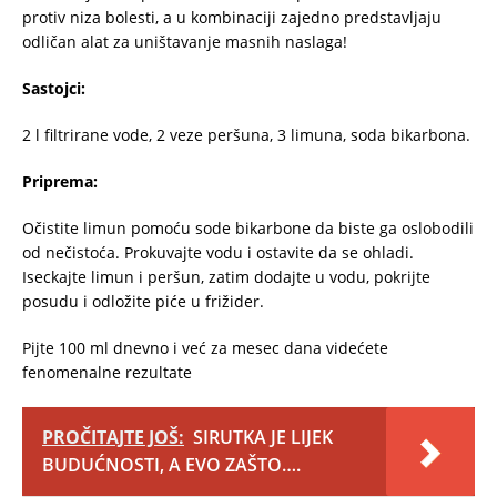
protiv niza bolesti, a u kombinaciji zajedno predstavljaju
odličan alat za uništavanje masnih naslaga!
Sastojci:
2 l filtrirane vode, 2 veze peršuna, 3 limuna, soda bikarbona.
Priprema:
Očistite limun pomoću sode bikarbone da biste ga oslobodili
od nečistoća. Prokuvajte vodu i ostavite da se ohladi.
Iseckajte limun i peršun, zatim dodajte u vodu, pokrijte
posudu i odložite piće u frižider.
Pijte 100 ml dnevno i već za mesec dana videćete
fenomenalne rezultate
PROČITAJTE JOŠ:
SIRUTKA JE LIJEK
BUDUĆNOSTI, A EVO ZAŠTO….