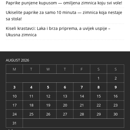
Paprike punjene kupusom — omiljena zimnica koju svi vole!
Ukiselite paprike za samo 10 minuta — zimnica koja nestaje
sa stola!
Kiseli krastavci: Laka i brza priprema, a uvijek uspije –
Ukusna zimnica
AUGUST 2026
M
T
W
T
F
S
S
1
2
3
4
5
6
7
8
9
10
11
12
13
14
15
16
17
18
19
20
21
22
23
24
25
26
27
28
29
30
31