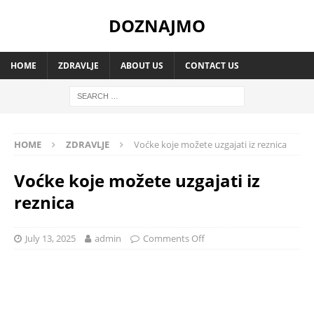
DOZNAJMO
HOME
ZDRAVLJE
ABOUT US
CONTACT US
HOME
ZDRAVLJE
Voćke koje možete uzgajati iz reznica
Voćke koje možete uzgajati iz
reznica
July 13, 2025
admin
Comments Off